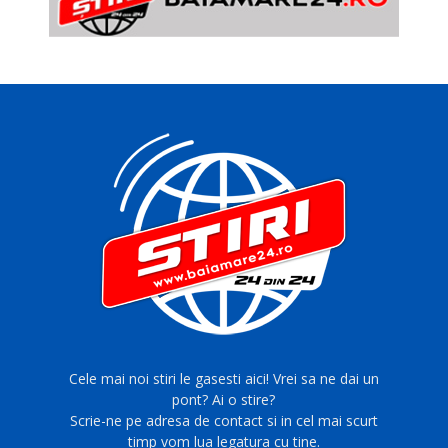
Cele mai noi stiri le gasesti aici! Vrei sa ne dai un
pont? Ai o stire?
Scrie-ne pe adresa de contact si in cel mai scurt
timp vom lua legatura cu tine.