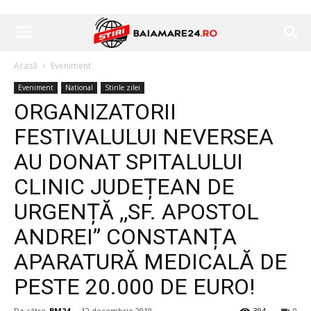
Acasă
Eveniment
Eveniment
National
Stirile zilei
ORGANIZATORII
FESTIVALULUI NEVERSEA
AU DONAT SPITALULUI
CLINIC JUDEȚEAN DE
URGENȚĂ ,,SF. APOSTOL
ANDREI” CONSTANȚA
APARATURĂ MEDICALĂ DE
PESTE 20.000 DE EURO!
De către
BM24
-
12 decembrie 2019
394
0