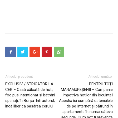
Articolul precedent
Articolul următor
EXCLUSIV / STRIGĂTOR LA
PENTRU TOȚI
CER – Casă călcată de hoți,
MARAMUREȘENII – Campanie
foc pus intenționat și bătrâni
împotriva hoților din locuințe!
speriați, în Borșa. Infractorul,
Aceștia își cumpără ustensilele
încă liber ca pasărea cerului
de pe Internet și pătrund în
apartamente în numai câteva
secunde. Cum pot fi prevenite