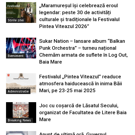
„Maramureșul își celebrează eroul
legendar: peste 30 de activități
culturale și tradiționale la Festivalul
Stirile zilei
Pintea Viteazul 2026”
Sukar Nation – lansare album “Balkan
Punk Orchestra” – turneu național
Chemăm armata de suflete în Log Out,
Eveniment
Baia Mare
Festivalul „Pintea Viteazul” readuce
atmosfera haiducească în inima Băii
Mari, pe 23-25 mai 2025
Administratie
Joc cu coșarcă de Lăsatul Secului,
organizat de Facultatea de Litere Baia
Mare
Breaking News
Anunț de ultimă oră. Guvernul