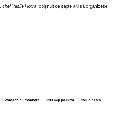
, chef Vasile Hotca
, obișnuit de șapte ani să organizeze
campanie umanitara
liviu pop padurar
vasile hotca