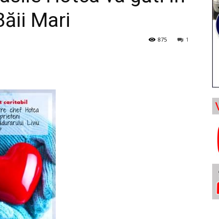
Băii Mari
875
1