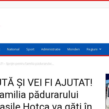
t
National
Sport
Administratie
Monden
Regiuni
! – Sprijin pentru familia pădurarului...
Ă ȘI VEI FI AJUTAT!
familia pădurarului
asile Hotca va găti în