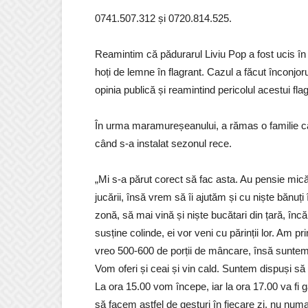
0741.507.312 și 0720.814.525.
Reamintim că pădurarul Liviu Pop a fost ucis în 
hoți de lemne în flagrant. Cazul a făcut înconjoru
opinia publică și reamintind pericolul acestui flag
În urma maramureșeanului, a rămas o familie ca
când s-a instalat sezonul rece.
„Mi s-a părut corect să fac asta. Au pensie mică
jucării, însă vrem să îi ajutăm și cu niște bănuți
zonă, să mai vină și niște bucătari din țară, încă 
susține colinde, ei vor veni cu părinții lor. Am
vreo 500-600 de porții de mâncare, însă suntem 
Vom oferi și ceai și vin cald. Suntem dispuși să p
La ora 15.00 vom începe, iar la ora 17.00 va fi
să facem astfel de gesturi în fiecare zi, nu num