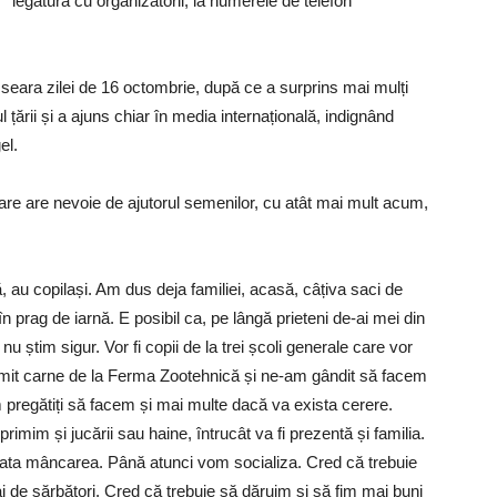
legătura cu organizatorii, la numerele de telefon
seara zilei de 16 octombrie, după ce a surprins mai mulți
l țării și a ajuns chiar în media internațională, indignând
el.
re are nevoie de ajutorul semenilor, cu atât mai mult acum,
, au copilași. Am dus deja familiei, acasă, câțiva saci de
 în prag de iarnă. E posibil ca, pe lângă prieteni de-ai mei din
nu știm sigur. Vor fi copii de la trei școli generale care vor
 primit carne de la Ferma Zootehnică și ne-am gândit să facem
pregătiți să facem și mai multe dacă va exista cerere.
rimim și jucării sau haine, întrucât va fi prezentă și familia.
 gata mâncarea. Până atunci vom socializa. Cred că trebuie
ai de sărbători. Cred că trebuie să dăruim și să fim mai buni