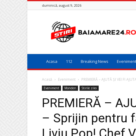
duminică, august 9, 2026
Baia
Mare
24
Acasa
112
Breaking News
Evenimen
Acasă
Eveniment
PREMIERĂ – AJUTĂ ȘI VEI FI AJUTAT
Eveniment
Monden
Stirile zilei
PREMIERĂ – AJUT
– Sprijin pentru 
Liviu Pop! Chef V