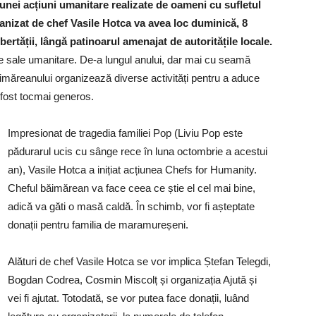
ul unei acțiuni umanitare realizate de oameni cu sufletul
anizat de chef Vasile Hotca va avea loc duminică, 8
ertății, lângă patinoarul amenajat de autoritățile locale.
e sale umanitare. De-a lungul anului, dar mai cu seamă
ăimăreanului organizează diverse activități pentru a aduce
 fost tocmai generos.
Impresionat de tragedia familiei Pop (Liviu Pop este
pădurarul ucis cu sânge rece în luna octombrie a acestui
an), Vasile Hotca a inițiat acțiunea Chefs for Humanity.
Cheful băimărean va face ceea ce știe el cel mai bine,
adică va găti o masă caldă. În schimb, vor fi așteptate
donații pentru familia de maramureșeni.
Alături de chef Vasile Hotca se vor implica Ștefan Telegdi,
Bogdan Codrea, Cosmin Miscolț și organizația Ajută și
vei fi ajutat. Totodată, se vor putea face donații, luând