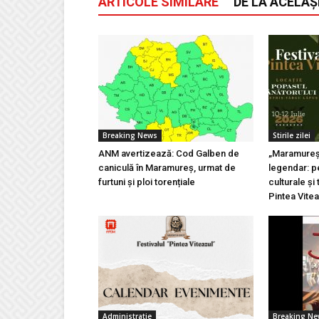
ARTICOLE SIMILARE
DE LA ACELAȘ
Breaking News
Stirile zilei
ANM avertizează: Cod Galben de
„Maramureșu
caniculă în Maramureș, urmat de
legendar: pe
furtuni și ploi torențiale
culturale și 
Pintea Vite
Administratie
Breaking N