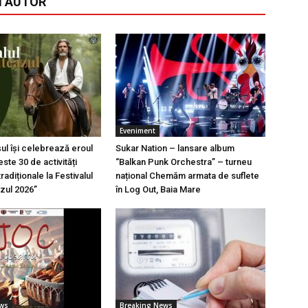
I AUTOR
Eveniment
l își celebrează eroul
Sukar Nation – lansare album
ste 30 de activități
“Balkan Punk Orchestra” – turneu
tradiționale la Festivalul
național Chemăm armata de suflete
azul 2026”
în Log Out, Baia Mare
ews
Breaking News