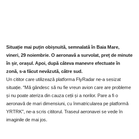
Situație mai puțin obișnuită, semnalată în Baia Mare,
vineri, 29 noiembrie. O aeronavă a survolat, preț de minute
în șir, orașul. Apoi, după câteva manevre efectuate în
zonă, s-a făcut nevăzută, către sud.
Un cititor care utilizează platforma FlyRadar ne-a sesizat
situație. “Mă gândesc să nu fie vreun avion care are probleme
și nu poate ateriza din cauza ceții și a norilor. Pare a fi o
aeronavă de mari dimensiuni, cu înmatricularea pe platformă
YRTRK”, ne-a scris cititorul. Traseul aeronavei se vede în
imaginile de mai jos.