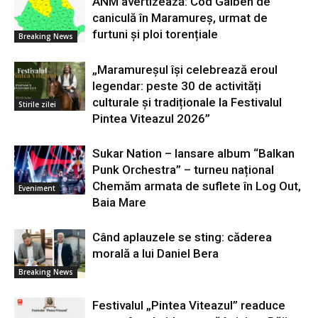
ANM avertizează: Cod Galben de
caniculă în Maramureș, urmat de
furtuni și ploi torențiale
Breaking News
„Maramureșul își celebrează eroul
legendar: peste 30 de activități
culturale și tradiționale la Festivalul
Stirile zilei
Pintea Viteazul 2026”
Sukar Nation – lansare album “Balkan
Punk Orchestra” – turneu național
Chemăm armata de suflete în Log Out,
Eveniment
Baia Mare
Când aplauzele se sting: căderea
morală a lui Daniel Bera
Breaking News
Festivalul „Pintea Viteazul” readuce