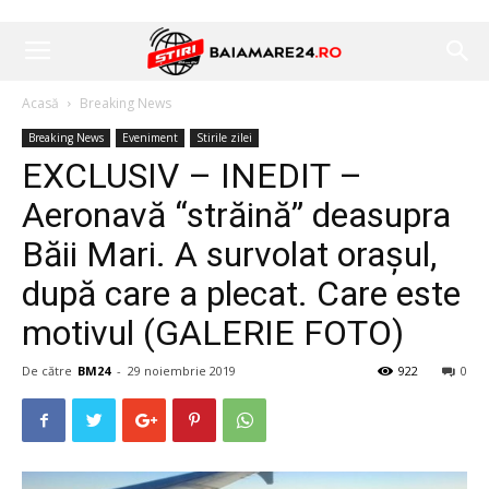
Acasă
Breaking News
Breaking News
Eveniment
Stirile zilei
EXCLUSIV – INEDIT –
Aeronavă “străină” deasupra
Băii Mari. A survolat orașul,
după care a plecat. Care este
motivul (GALERIE FOTO)
De către
BM24
-
29 noiembrie 2019
922
0