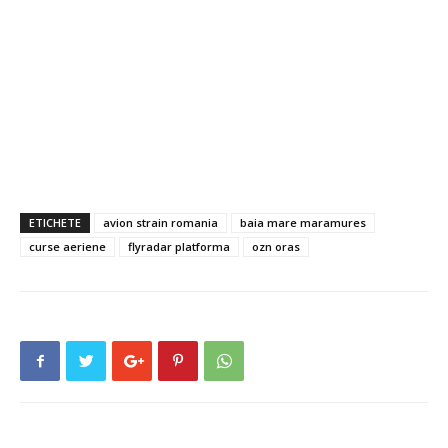
ETICHETE
avion strain romania
baia mare maramures
curse aeriene
flyradar platforma
ozn oras