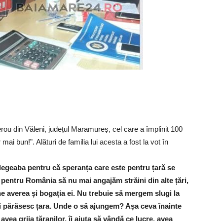
rou din Văleni, județul Maramureș, cel care a împlinit 100
 mai bun!”. Alături de familia lui acesta a fost la vot în
degeaba pentru că speranța care este pentru țară se
r pentru România să nu mai angajăm străini din alte țări,
e averea și bogația ei. Nu trebuie să mergem slugi la
 își părăsesc țara. Unde o să ajungem? Așa ceva înainte
 avea grija țăranilor, îi ajuta să vândă ce lucre, avea