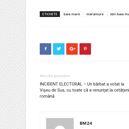
ETICHETE
baia mare
maramure
stiri baia m
Articolul precedent
INCIDENT ELECTORAL – Un bărbat a votat la
Vișeu de Sus, cu toate că a renunțat la cetățen
română
BM24