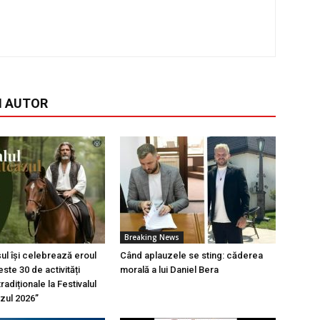
I AUTOR
Breaking News
l își celebrează eroul
Când aplauzele se sting: căderea
ste 30 de activități
morală a lui Daniel Bera
tradiționale la Festivalul
azul 2026”