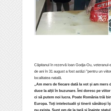
Căpitanul în rezervă Ioan Godja-Ou, veteranul-e
de ani în 31 august a fost astăzi ”pentru un viitor
localitatea natală.
„Am mers de fiecare dată la vot și am mers 
duce la alții în buzunare. Îmi doresc pe viito
ci să putem noi lucra. Poate România trăi bin
Europa. Toți intelectualii și tinerii sănătoși
nu exista. Sunt om de la țară și înainte statul