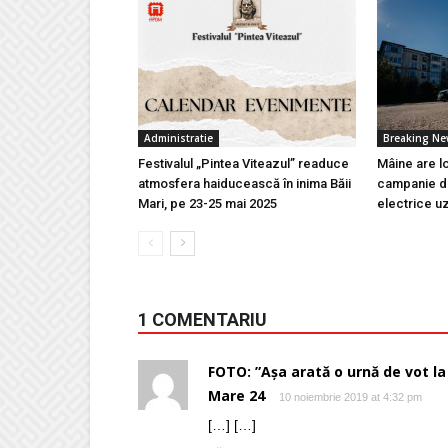
Administratie
Breaking N
Festivalul „Pintea Viteazul” readuce
Mâine are l
atmosfera haiducească în inima Băii
campanie de
Mari, pe 23-25 mai 2025
electrice u
1 COMENTARIU
FOTO: ”Așa arată o urnă de vot 
Mare 24
10 noiembrie 2019 at 4:32 pm
[…] […]