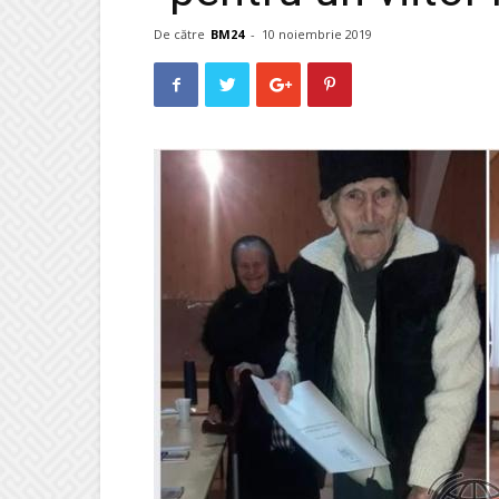
De către
BM24
-
10 noiembrie 2019