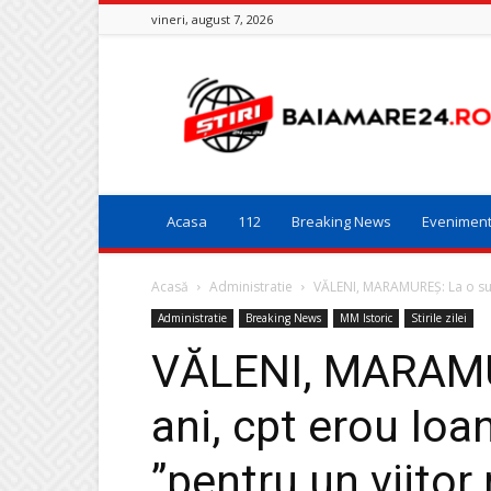
vineri, august 7, 2026
Baia
Mare
24
Acasa
112
Breaking News
Evenimen
Acasă
Administratie
VĂLENI, MARAMUREȘ: La o sut
Administratie
Breaking News
MM Istoric
Stirile zilei
VĂLENI, MARAMU
ani, cpt erou Ioa
”pentru un viitor