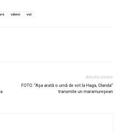
are
văleni
vot
Articolul următor
FOTO: ”Așa arată o urnă de vot la Haga, Olanda”
ia
transmite un maramureșean