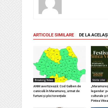
ARTICOLE SIMILARE
DE LA ACELAȘ
Breaking News
Stirile zilei
ANM avertizează: Cod Galben de
„Maramureșu
caniculă în Maramureș, urmat de
legendar: pe
furtuni și ploi torențiale
culturale și 
Pintea Vite