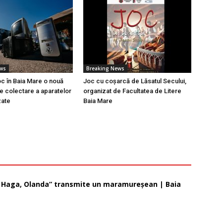
ews
Breaking News
oc în Baia Mare o nouă
Joc cu coșarcă de Lăsatul Secului,
 colectare a aparatelor
organizat de Facultatea de Litere
zate
Baia Mare
la Haga, Olanda” transmite un maramureșean | Baia