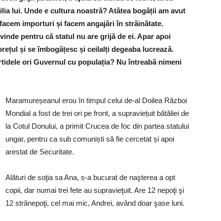
amilia lui. Unde e cultura noastră? Atâtea bogății am avut
acem importuri și facem angajări în străinătate.
vinde pentru că statul nu are grijă de ei. Apar apoi
prețul și se îmbogățesc și ceilalți degeaba lucrează.
rtidele ori Guvernul cu populația? Nu întreabă nimeni
Maramureșeanul erou în timpul celui de-al Doilea Război
Mondial a fost de trei ori pe front, a supraviețuit bătăliei de
la Cotul Donului, a primit Crucea de foc din partea statului
ungar, pentru ca sub comuniști să fie cercetat și apoi
arestat de Securitate.
Alături de soţia sa Ana, s-a bucurat de naşterea a opt
copii, dar numai trei fete au supravieţuit. Are 12 nepoţi şi
12 strănepoţi, cel mai mic, Andrei, având doar şase luni.