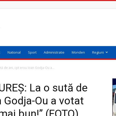
t
National
Sport
Administratie
Monden
Regiuni
ă de ani, cpt erou Ioan Godja-Ou a...
REȘ: La o sută de
n Godja-Ou a votat
 mai bun!” (FOTO)