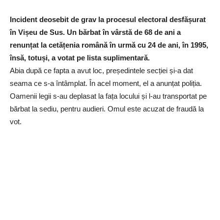
Incident deosebit de grav la procesul electoral desfășurat
în Vișeu de Sus. Un bărbat în vârstă de 68 de ani a
renunțat la cetățenia română în urmă cu 24 de ani, în 1995,
însă, totuși, a votat pe lista suplimentară.
Abia după ce fapta a avut loc, președintele secției și-a dat
seama ce s-a întâmplat. În acel moment, el a anunțat poliția.
Oamenii legii s-au deplasat la fața locului și l-au transportat pe
bărbat la sediu, pentru audieri. Omul este acuzat de fraudă la
vot.