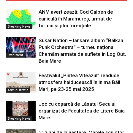
ANM avertizează: Cod Galben de
caniculă în Maramureș, urmat de
furtuni și ploi torențiale
Breaking News
Sukar Nation – lansare album “Balkan
Punk Orchestra” – turneu național
Chemăm armata de suflete în Log Out,
Eveniment
Baia Mare
Festivalul „Pintea Viteazul” readuce
atmosfera haiducească în inima Băii
Mari, pe 23-25 mai 2025
Administratie
Joc cu coșarcă de Lăsatul Secului,
organizat de Facultatea de Litere Baia
Mare
Breaking News
112 ani de la naștere. Marele sculptor