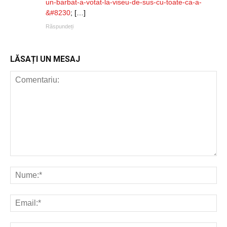
un-barbat-a-votat-la-viseu-de-sus-cu-toate-ca-a-
&#8230
; […]
Răspundeți
LĂSAȚI UN MESAJ