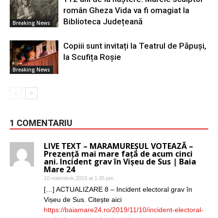
român Gheza Vida va fi omagiat la
Biblioteca Județeană
Breaking News
Copiii sunt invitați la Teatrul de Păpuși,
la Scufița Roșie
Breaking News
1 COMENTARIU
LIVE TEXT – MARAMUREȘUL VOTEAZĂ –
Prezență mai mare față de acum cinci
ani. Incident grav în Vișeu de Sus | Baia
Mare 24
10 noiembrie 2019 at 1:35 pm
[…] ACTUALIZARE 8 – Incident electoral grav în
Vișeu de Sus. Citește aici
https://baiamare24.ro/2019/11/10/incident-electoral-