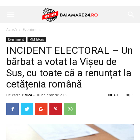
Acasă
Eveniment
Eveniment
MM Istoric
INCIDENT ELECTORAL – Un
bărbat a votat la Vișeu de
Sus, cu toate că a renunțat la
cetățenia română
De către
BM24
-
10 noiembrie 2019
601
1