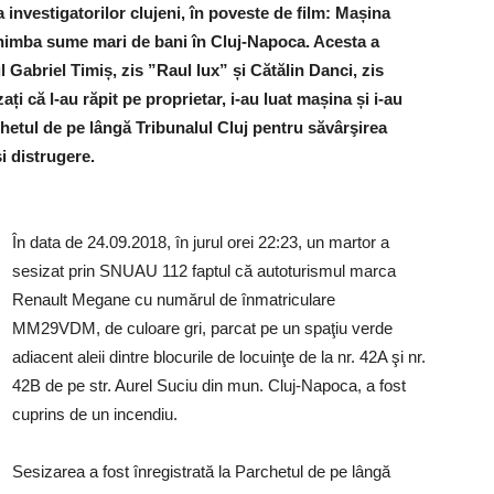
investigatorilor clujeni, în poveste de film: Mașina
himba sume mari de bani în Cluj-Napoca. Acesta a
 Gabriel Timiș, zis ”Raul lux” și Cătălin Danci, zis
ați că l-au răpit pe proprietar, i-au luat mașina și i-au
chetul de pe lângă Tribunalul Cluj pentru săvârşirea
şi distrugere.
:
În data de 24.09.2018, în jurul orei 22:23, un martor a
sesizat prin SNUAU 112 faptul că autoturismul marca
Renault Megane cu numărul de înmatriculare
MM29VDM, de culoare gri, parcat pe un spaţiu verde
adiacent aleii dintre blocurile de locuinţe de la nr. 42A şi nr.
42B de pe str. Aurel Suciu din mun. Cluj-Napoca, a fost
cuprins de un incendiu.
Sesizarea a fost înregistrată la Parchetul de pe lângă