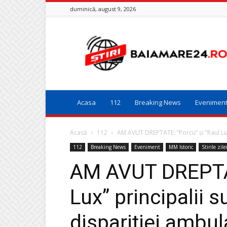
duminică, august 9, 2026
Baia
Mare
24
Acasa
112
Breaking News
Evenimen
Acasă
112
AM AVUT DREPTATE: ”Porcu” și ”Raul Lux” 
112
Breaking News
Eveniment
MM Istoric
Stirile zile
AM AVUT DREPTAT
Lux” principalii s
dispariției ambul