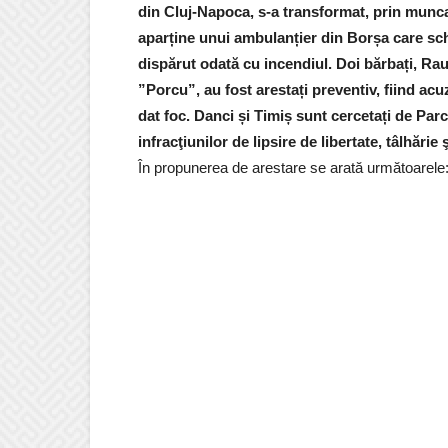
din Cluj-Napoca, s-a transformat, prin munca 
aparține unui ambulanțier din Borșa care sc
dispărut odată cu incendiul. Doi bărbați, Raul
”Porcu”, au fost arestați preventiv, fiind acuz
dat foc. Danci și Timiș sunt cercetați de Par
infracţiunilor de lipsire de libertate, tâlhărie 
În propunerea de arestare se arată următoarele