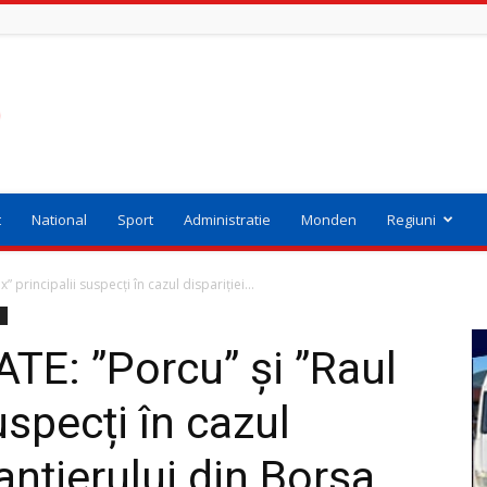
t
National
Sport
Administratie
Monden
Regiuni
principalii suspecți în cazul dispariției...
i
E: ”Porcu” și ”Raul
uspecți în cazul
anțierului din Borșa