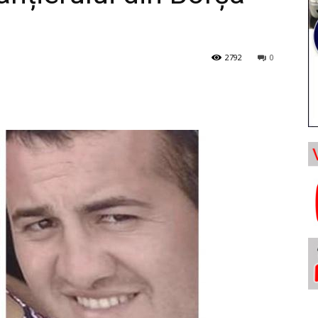
2792
0