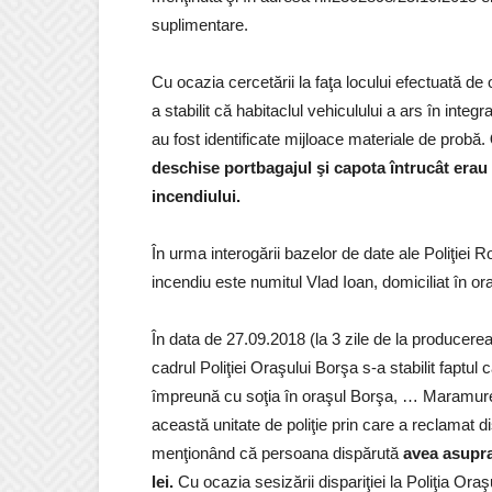
suplimentare.
Cu ocazia cercetării la faţa locului efectuată de 
a stabilit că habitaclul vehiculului a ars în integr
au fost identificate mijloace materiale de probă.
deschise portbagajul şi capota întrucât erau 
incendiului.
În urma interogării bazelor de date ale Poliţiei R
incendiu este numitul Vlad Ioan, domiciliat în o
În data de 27.09.2018 (la 3 zile de la producerea 
cadrul Poliţiei Oraşului Borşa s-a stabilit faptul
împreună cu soţia în oraşul Borşa, … Maramureş
această unitate de poliţie prin care a reclamat d
menţionând că persoana dispărută
avea asupra
lei.
Cu ocazia sesizării dispariţiei la Poliţia Or