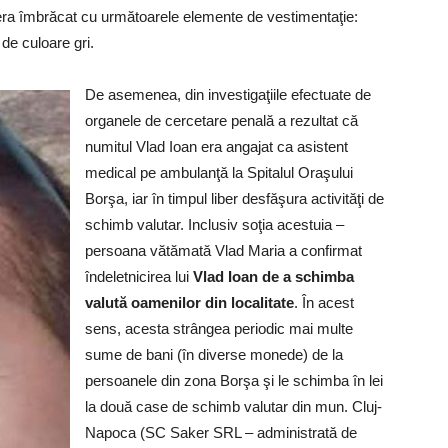
 era îmbrăcat cu următoarele elemente de vestimentaţie:
de culoare gri.
De asemenea, din investigaţiile efectuate de
organele de cercetare penală a rezultat că
numitul Vlad Ioan era angajat ca asistent
medical pe ambulanţă la Spitalul Oraşului
Borşa, iar în timpul liber desfăşura activităţi de
schimb valutar. Inclusiv soţia acestuia –
persoana vătămată Vlad Maria a confirmat
îndeletnicirea lui
Vlad Ioan de a schimba
valută oamenilor din localitate
. În acest
sens, acesta strângea periodic mai multe
sume de bani (în diverse monede) de la
persoanele din zona Borşa şi le schimba în lei
la două case de schimb valutar din mun. Cluj-
Napoca (SC Saker SRL – administrată de