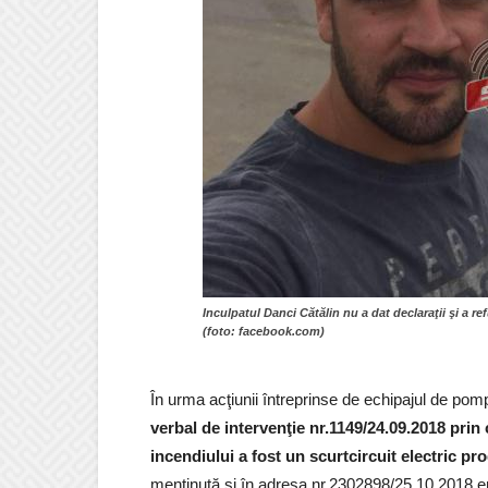
Inculpatul Danci Cătălin nu a dat declaraţii şi a re
(foto: facebook.com)
În urma acţiunii întreprinse de echipajul de pompi
verbal de intervenţie nr.1149/24.09.2018 prin
incendiului a fost un scurtcircuit electric p
menţinută şi în adresa nr.2302898/25.10.2018 emi