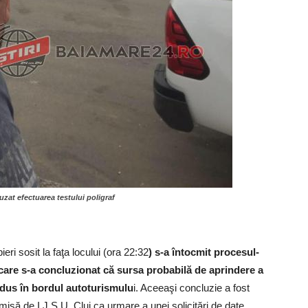
fuzat efectuarea testului poligraf
eri sosit la faţa locului (ora 22:32
) s-a întocmit procesul-
 care s-a concluzionat că sursa probabilă de aprindere a
rodus în bordul autoturismulu
i. Aceeaşi concluzie a fost
să de I.J.S.U. Cluj ca urmare a unei solicitări de date