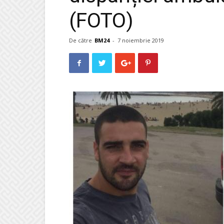
(FOTO)
De către
BM24
-
7 noiembrie 2019