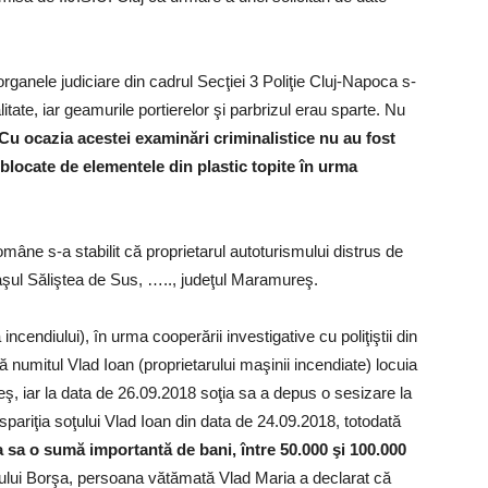
organele judiciare din cadrul Secţiei 3 Poliţie Cluj-Napoca s-
alitate, iar geamurile portierelor şi parbrizul erau sparte. Nu
Cu ocazia acestei examinări criminalistice nu au fost
blocate de elementele din plastic topite în urma
omâne s-a stabilit că proprietarul autoturismului distrus de
raşul Săliştea de Sus, ….., judeţul Maramureş.
incendiului), în urma cooperării investigative cu poliţiştii din
 că numitul Vlad Ioan (proprietarului maşinii incendiate) locuia
, iar la data de 26.09.2018 soţia sa a depus o sesizare la
ispariţia soţului Vlad Ioan din data de 24.09.2018, totodată
 sa o sumă importantă de bani, între 50.000 şi 100.000
aşului Borşa, persoana vătămată Vlad Maria a declarat că