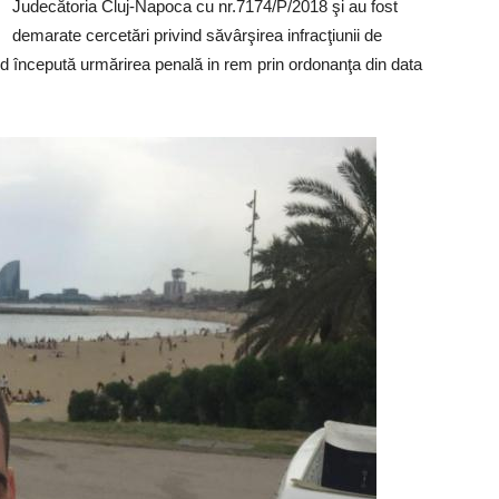
Judecătoria Cluj-Napoca cu nr.7174/P/2018 şi au fost
demarate cercetări privind săvârşirea infracţiunii de
ind începută urmărirea penală in rem prin ordonanţa din data