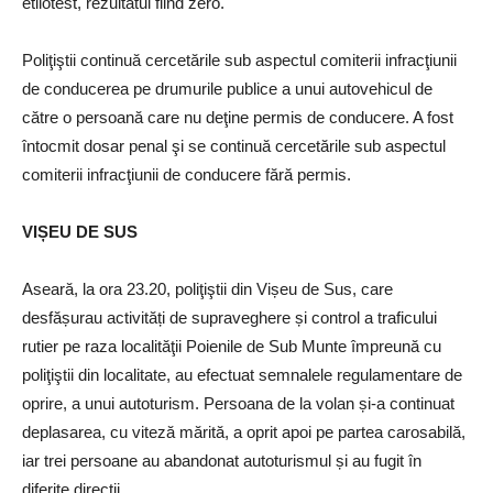
etilotest, rezultatul fiind zero.
Poliţiştii continuă cercetările sub aspectul comiterii infracţiunii
de conducerea pe drumurile publice a unui autovehicul de
către o persoană care nu deţine permis de conducere. A fost
întocmit dosar penal şi se continuă cercetările sub aspectul
comiterii infracţiunii de conducere fără permis.
VIȘEU DE SUS
Aseară, la ora 23.20, poliţiştii din Vișeu de Sus, care
desfășurau activități de supraveghere și control a traficului
rutier pe raza localităţii Poienile de Sub Munte împreună cu
poliţiştii din localitate, au efectuat semnalele regulamentare de
oprire, a unui autoturism. Persoana de la volan și-a continuat
deplasarea, cu viteză mărită, a oprit apoi pe partea carosabilă,
iar trei persoane au abandonat autoturismul și au fugit în
diferite direcții.