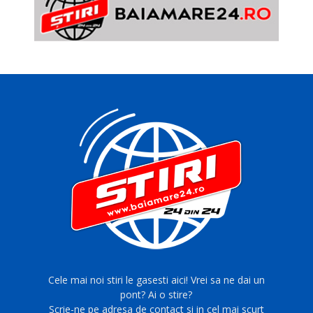
Cele mai noi stiri le gasesti aici! Vrei sa ne dai un
pont? Ai o stire?
Scrie-ne pe adresa de contact si in cel mai scurt