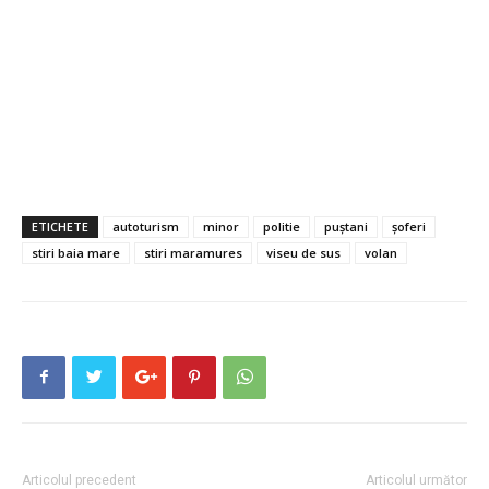
ETICHETE
autoturism
minor
politie
puștani
șoferi
stiri baia mare
stiri maramures
viseu de sus
volan
Articolul precedent
Articolul următor