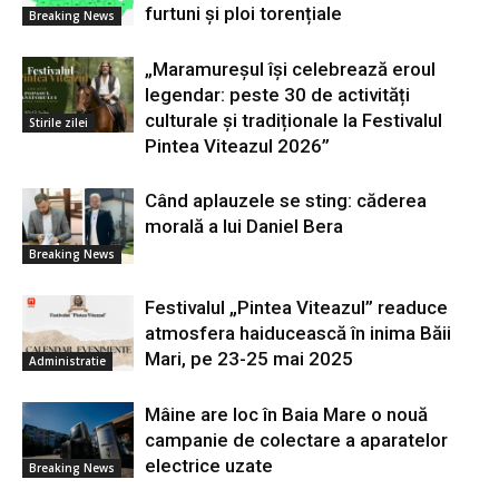
furtuni și ploi torențiale
Breaking News
„Maramureșul își celebrează eroul
legendar: peste 30 de activități
culturale și tradiționale la Festivalul
Stirile zilei
Pintea Viteazul 2026”
Când aplauzele se sting: căderea
morală a lui Daniel Bera
Breaking News
Festivalul „Pintea Viteazul” readuce
atmosfera haiducească în inima Băii
Mari, pe 23-25 mai 2025
Administratie
Mâine are loc în Baia Mare o nouă
campanie de colectare a aparatelor
electrice uzate
Breaking News