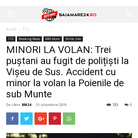
Acasă
112
112
Breaking News
MM Istoric
Stirile zilei
MINORI LA VOLAN: Trei
puștani au fugit de polițiști la
Vișeu de Sus. Accident cu
minor la volan la Poienile de
sub Munte
De către
BM24
-
31 octombrie 2019
723
0