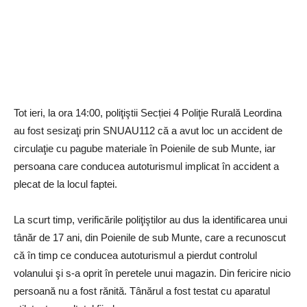
Tot ieri, la ora 14:00, poliţiştii Secției 4 Poliţie Rurală Leordina
au fost sesizaţi prin SNUAU112 că a avut loc un accident de
circulaţie cu pagube materiale în Poienile de sub Munte, iar
persoana care conducea autoturismul implicat în accident a
plecat de la locul faptei.
La scurt timp, verificările poliţiştilor au dus la identificarea unui
tânăr de 17 ani, din Poienile de sub Munte, care a recunoscut
că în timp ce conducea autoturismul a pierdut controlul
volanului şi s-a oprit în peretele unui magazin. Din fericire nicio
persoană nu a fost rănită. Tânărul a fost testat cu aparatul