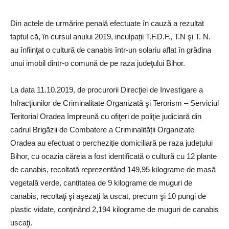
Din actele de urmărire penală efectuate în cauză a rezultat
faptul că, în cursul anului 2019, inculpații T.F.D.F., T.N şi T. N.
au înfiinţat o cultură de canabis într-un solariu aflat în grădina
unui imobil dintr-o comună de pe raza judeţului Bihor.
La data 11.10.2019, de procurorii Direcţiei de Investigare a
Infracţiunilor de Criminalitate Organizată şi Terorism – Serviciul
Teritorial Oradea împreună cu ofiţeri de poliţie judiciară din
cadrul Brigăzii de Combatere a Criminalității Organizate
Oradea au efectuat o percheziție domiciliară pe raza județului
Bihor, cu ocazia căreia a fost identificată o cultură cu 12 plante
de canabis, recoltată reprezentând 149,95 kilograme de masă
vegetală verde, cantitatea de 9 kilograme de muguri de
canabis, recoltaţi şi aşezaţi la uscat, precum şi 10 pungi de
plastic vidate, conţinând 2,194 kilograme de muguri de canabis
uscaţi.