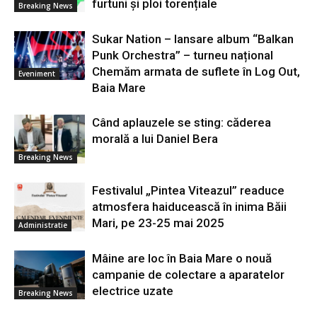
furtuni și ploi torențiale
Breaking News
Sukar Nation – lansare album “Balkan
Punk Orchestra” – turneu național
Chemăm armata de suflete în Log Out,
Eveniment
Baia Mare
Când aplauzele se sting: căderea
morală a lui Daniel Bera
Breaking News
Festivalul „Pintea Viteazul” readuce
atmosfera haiducească în inima Băii
Mari, pe 23-25 mai 2025
Administratie
Mâine are loc în Baia Mare o nouă
campanie de colectare a aparatelor
electrice uzate
Breaking News