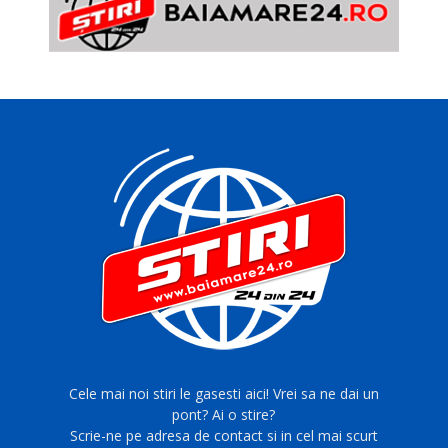
Cele mai noi stiri le gasesti aici! Vrei sa ne dai un
pont? Ai o stire?
Scrie-ne pe adresa de contact si in cel mai scurt