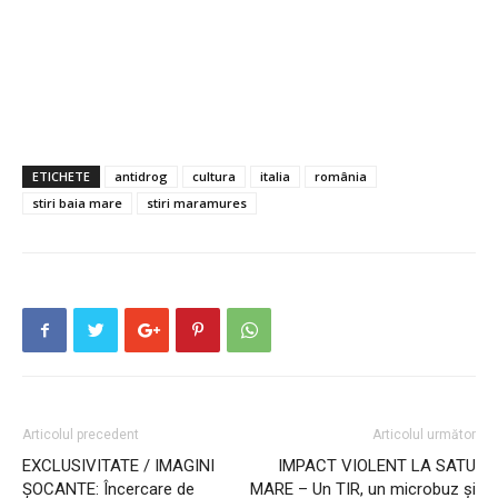
ETICHETE
antidrog
cultura
italia
românia
stiri baia mare
stiri maramures
Articolul precedent
Articolul următor
EXCLUSIVITATE / IMAGINI
IMPACT VIOLENT LA SATU
ŞOCANTE: Încercare de
MARE – Un TIR, un microbuz și