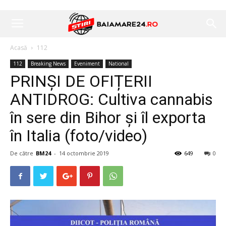
Acasă
112
112
Breaking News
Eveniment
National
PRINȘI DE OFIȚERII
ANTIDROG: Cultiva cannabis
în sere din Bihor și îl exporta
în Italia (foto/video)
De către
BM24
-
14 octombrie 2019
649
0