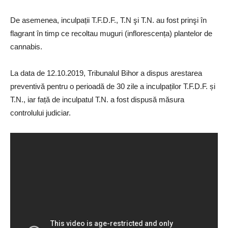
De asemenea, inculpații T.F.D.F., T.N şi T.N. au fost prinşi în
flagrant în timp ce recoltau muguri (inflorescența) plantelor de
cannabis.
La data de 12.10.2019, Tribunalul Bihor a dispus arestarea
preventivă pentru o perioadă de 30 zile a inculpaților T.F.D.F. și
T.N., iar față de inculpatul T.N. a fost dispusă măsura
controlului judiciar.