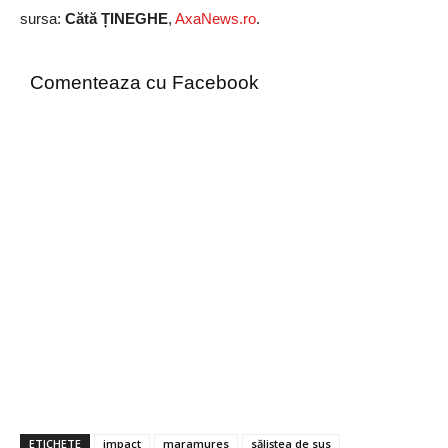
sursa:
Cătă ȚINEGHE
,
AxaNews.ro
.
Comenteaza cu Facebook
ETICHETE
impact
maramures
săliștea de sus