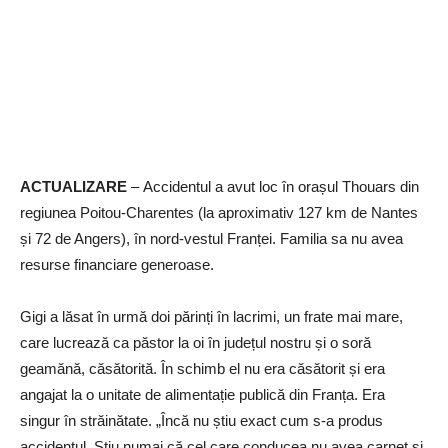
ACTUALIZARE
– Accidentul a avut loc în orașul Thouars din
regiunea Poitou-Charentes (la aproximativ 127 km de Nantes
și 72 de Angers), în nord-vestul Franței. Familia sa nu avea
resurse financiare generoase.
Gigi a lăsat în urmă doi părinți în lacrimi, un frate mai mare,
care lucrează ca păstor la oi în județul nostru și o soră
geamănă, căsătorită. În schimb el nu era căsătorit și era
angajat la o unitate de alimentație publică din Franța. Era
singur în străinătate. „Încă nu știu exact cum s-a produs
accidentul. Știu numai că cel care conducea nu avea carnet și