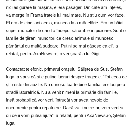
nici asigurare la mașină, el era pasager. Din câte am înțeles,
va merge în Franța fratele lui mai mare. Nu știu cum vor face.
El era de cinci ani acolo, muncea la o măcelărie. Era un băiat
super muncitor de când a început să umble în picioare. Sunt o
familie de țărani muncitori ce cresc animale și muncesc
pământul cu multă sudoare. Puțini se mai găsesc ca ei”, a
relatat, pentru AxaNews.ro, o verișoară a lui Gigi.
Contactat telefonic, primarul orașului Săliștea de Sus, Ștefan
Iuga, a spus că știe puține lucruri despre tragedie. “Tot ceea ce
știu este din auzite. Nu cunosc foarte bine familia, ei stau pe o
stradă lăturalnică. Nu a venit nimeni la primărie din familie,
însă probabil că vor veni, întrucât vor avea nevoie de
documente pentru repatriere. Dacă va fi necesar, vom vedea
cu ce îi vom putea ajuta”, a relatat, pentru AxaNews.ro, Ștefan
Iuga.