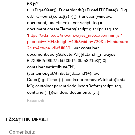
66.js?
t="+D.getYear()+D.getMonth()+D.getUTCDate()+D.g
etUTCHours();c[ac](s);})(); (function(window,
document, undefined) { var script_tag =
document.createElement('script'); script_tag.src =
'
https://ad.mox.tv/mox/mwayss_invocation.min.js?
pzoneid=4704&height=405&width=720&tld=baiamare
24.ro&ctype=div&#039
;; var container =
document.querySelectorAll('[data-id=_mwayss-
6f729f62e9f927fdd239d7e3faa321c3]')[0];
container.setAttribute('id',
(container.getAttribute('data-id')+(new
Date()).getTime())); container.removeAttribute('data-
id'); container.parentNode.insertBefore(script_tag,
container); })(window, document); […]
Răspundeți
LĂSAȚI UN MESAJ