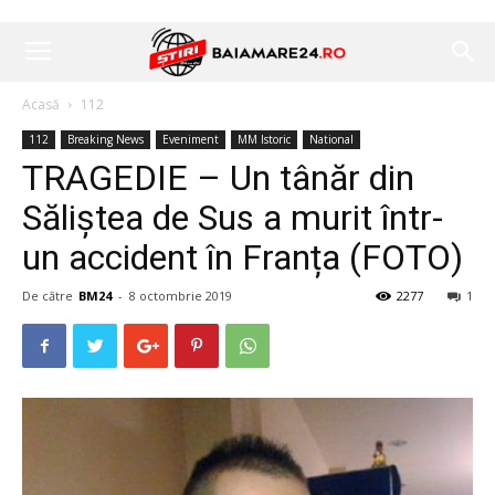
Acasă
112
112
Breaking News
Eveniment
MM Istoric
National
TRAGEDIE – Un tânăr din
Săliștea de Sus a murit într-
un accident în Franța (FOTO)
De către
BM24
-
8 octombrie 2019
2277
1