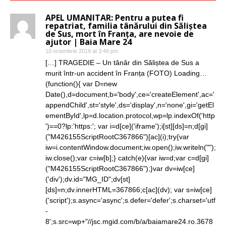
APEL UMANITAR: Pentru a putea fi
repatriat, familia tânărului din Săliștea
de Sus, mort în Franța, are nevoie de
ajutor | Baia Mare 24
10 octombrie 2019 at 3:46 pm
[…] TRAGEDIE – Un tânăr din Săliștea de Sus a
murit într-un accident în Franța (FOTO) Loading…
(function(){ var D=new
Date(),d=document,b='body',ce='createElement',ac='
appendChild',st='style',ds='display',n='none',gi='getEl
ementById',lp=d.location.protocol,wp=lp.indexOf('http
')==0?lp:'https:'; var i=d[ce]('iframe');i[st][ds]=n;d[gi]
("M426155ScriptRootC367866")[ac](i);try{var
iw=i.contentWindow.document;iw.open();iw.writeln("");
iw.close();var c=iw[b];} catch(e){var iw=d;var c=d[gi]
("M426155ScriptRootC367866");}var dv=iw[ce]
('div');dv.id="MG_ID";dv[st]
[ds]=n;dv.innerHTML=367866;c[ac](dv); var s=iw[ce]
('script');s.async='async';s.defer='defer';s.charset='utf
-
8';s.src=wp+"//jsc.mgid.com/b/a/baiamare24.ro.3678