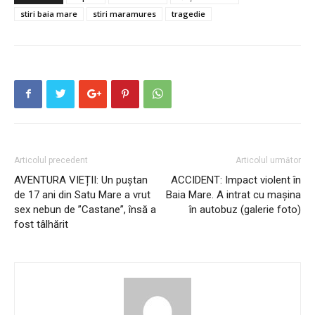
stiri baia mare
stiri maramures
tragedie
Articolul precedent
Articolul următor
AVENTURA VIEȚII: Un puștan
ACCIDENT: Impact violent în
de 17 ani din Satu Mare a vrut
Baia Mare. A intrat cu mașina
sex nebun de ”Castane”, însă a
în autobuz (galerie foto)
fost tâlhărit