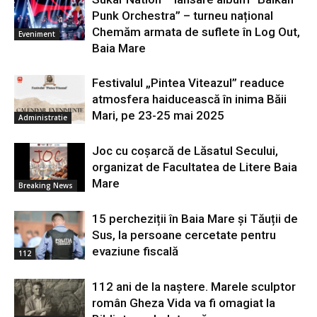
Punk Orchestra” – turneu național
Chemăm armata de suflete în Log Out,
Eveniment
Baia Mare
Festivalul „Pintea Viteazul” readuce
atmosfera haiducească în inima Băii
Mari, pe 23-25 mai 2025
Administratie
Joc cu coșarcă de Lăsatul Secului,
organizat de Facultatea de Litere Baia
Mare
Breaking News
15 percheziții în Baia Mare și Tăuții de
Sus, la persoane cercetate pentru
evaziune fiscală
112
112 ani de la naștere. Marele sculptor
român Gheza Vida va fi omagiat la