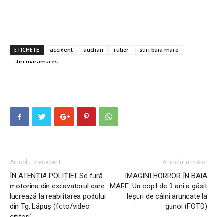
ETICHETE
accident
auchan
rutier
stiri baia mare
stiri maramures
Articolul precedent
Articolul următor
ÎN ATENȚIA POLIȚIEI: Se fură
IMAGINI HORROR ÎN BAIA
motorina din excavatorul care
MARE: Un copil de 9 ani a găsit
lucrează la reabilitarea podului
leșuri de câini aruncate la
din Tg. Lăpuș (foto/video
gunoi (FOTO)
cititori)