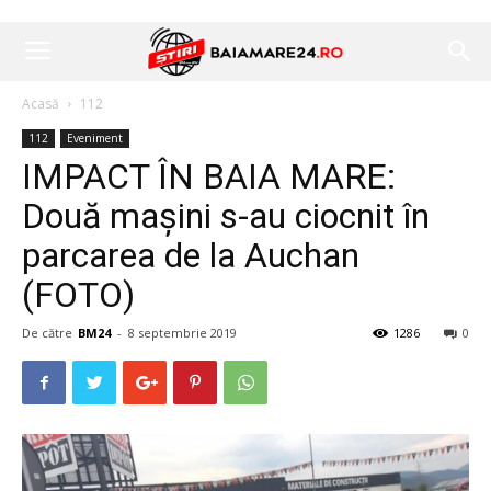
Acasă
112
112
Eveniment
IMPACT ÎN BAIA MARE:
Două mașini s-au ciocnit în
parcarea de la Auchan
(FOTO)
De către
BM24
-
8 septembrie 2019
1286
0