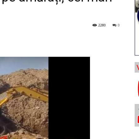
2280
0