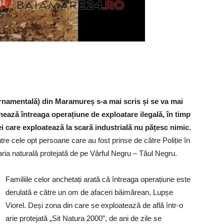
ornamentală) din Maramureș s-a mai scris și se va mai
onează întreaga operațiune de exploatare ilegală, în timp
ei care exploatează la scară industrială nu pățesc nimic.
ntre cele opt persoane care au fost prinse de către Poliție în
n aria naturală protejată de pe Vârful Negru – Tăul Negru.
Familiile celor anchetați arată că întreaga operațiune este
derulată e către un om de afaceri băimărean, Lupșe
Viorel. Deși zona din care se exploatează de află într-o
arie protejată „Sit Natura 2000”, de ani de zile se