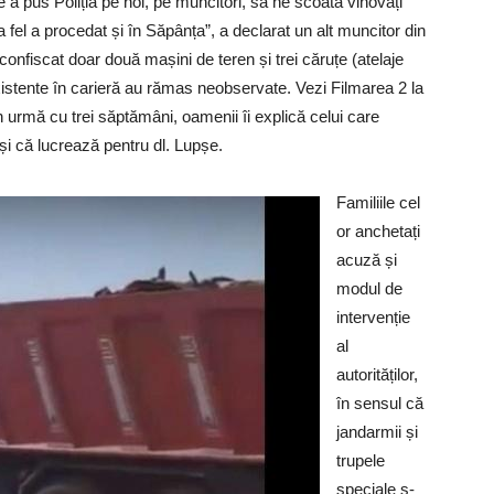
 a pus Poliția pe noi, pe muncitori, să ne scoată vinovați
 La fel a procedat și în Săpânța”, a declarat un alt muncitor din
u confiscat doar două mașini de teren și trei căruțe (atelaje
istente în carieră au rămas neobservate. Vezi Filmarea 2 la
în urmă cu trei săptămâni, oamenii îi explică celui care
i că lucrează pentru dl. Lupșe.
Familiile cel
or anchetați
acuză și
modul de
intervenție
al
autorităților,
în sensul că
jandarmii și
trupele
speciale s-