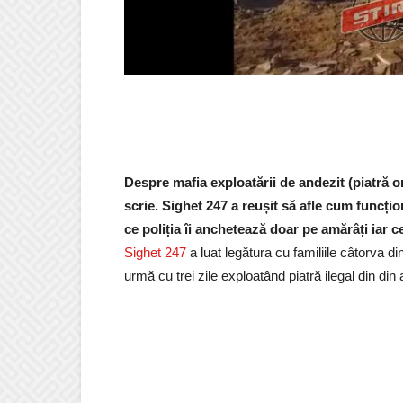
Despre mafia exploatării de andezit (piatră 
scrie. Sighet 247 a reușit să afle cum funcți
ce poliția îi anchetează doar pe amărâți iar c
Sighet 247
a luat legătura cu familiile câtorva di
urmă cu trei zile exploatând piatră ilegal din di