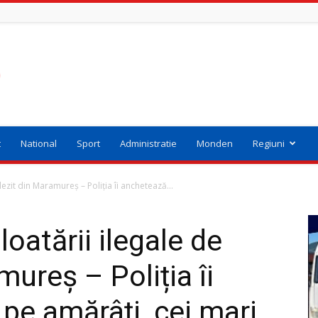
t
National
Sport
Administratie
Monden
Regiuni
ezit din Maramureș – Poliția îi anchetează...
oatării ilegale de
ureș – Poliția îi
pe amărâți, cei mari