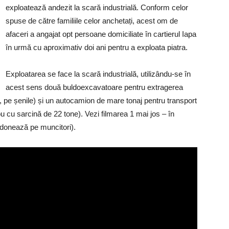
exploatează andezit la scară industrială. Conform celor
spuse de către familiile celor anchetați, acest om de
afaceri a angajat opt persoane domiciliate în cartierul Iapa
în urmă cu aproximativ doi ani pentru a exploata piatra.
Exploatarea se face la scară industrială, utilizându-se în
acest sens două buldoexcavatoare pentru extragerea
, pe șenile) și un autocamion de mare tonaj pentru transport
cu sarcină de 22 tone). Vezi filmarea 1 mai jos – în
ordonează pe muncitori).