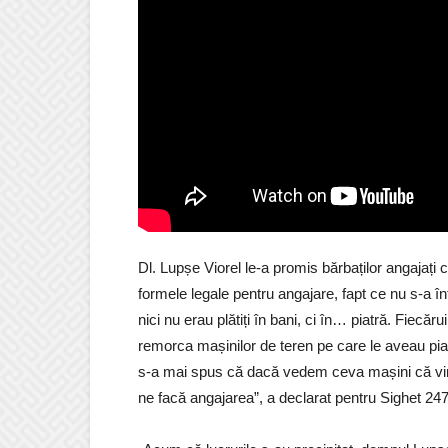
Dl. Lupșe Viorel le-a promis bărbaților angajați c
formele legale pentru angajare, fapt ce nu s-a î
nici nu erau plătiți în bani, ci în… piatră. Fiecăru
remorca mașinilor de teren pe care le aveau piatr
s-a mai spus că dacă vedem ceva mașini că vin 
ne facă angajarea”, a declarat pentru Sighet 24