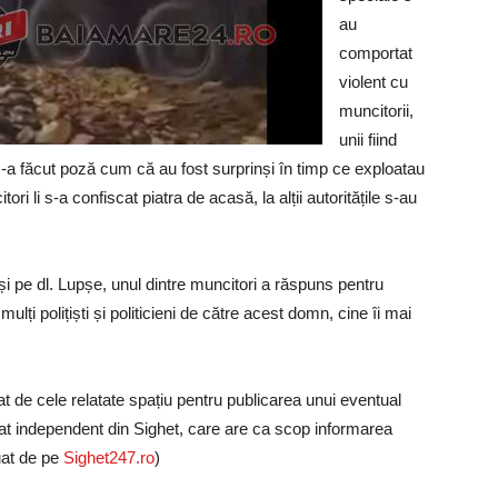
au
comportat
violent cu
muncitorii,
unii fiind
i s-a făcut poză cum că au fost surprinși în timp ce exploatau
ri li s-a confiscat piatra de acasă, la alții autoritățile s-au
și pe dl. Lupșe, unul dintre muncitori a răspuns pentru
mulți polițiști și politicieni de către acest domn, cine îi mai
at de cele relatate spațiu pentru publicarea unui eventual
vărat independent din Sighet, care are ca scop informarea
luat de pe
Sighet247.ro
)