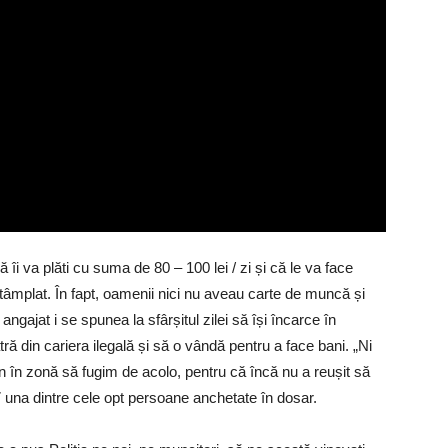
ă îi va plăti cu suma de 80 – 100 lei / zi și că le va face
ntâmplat. În fapt, oamenii nici nu aveau carte de muncă și
i angajat i se spunea la sfârșitul zilei să își încarce în
ă din cariera ilegală și să o vândă pentru a face bani. „Ni
în zonă să fugim de acolo, pentru că încă nu a reușit să
7 una dintre cele opt persoane anchetate în dosar.