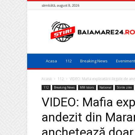
sâmbătă, august 8, 2026
Baia
Mare
24
Acasa
112
Breaking News
Evenimen
Acasă
112
VIDEO: Mafia exploatării ilegale de and
112
Breaking News
MM Istoric
National
Stirile zilei
VIDEO: Mafia expl
andezit din Maram
anchetează doar 