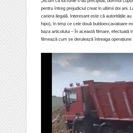
„Acum că lucrurile s-au precipitat, domnul Lupșe
pentru întreg prejudiciul creat în ultimii doi ani.
cariera ilegală. Interesant este că autoritățile a
hipo), în timp ce cele două buldoexcavatoare ex
baza articolului – În această filmare, efectuată 
filmează cum se derulează întreaga operațiune ș