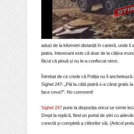
aduși de la kilometri distanță în carieră, unde l
piatra. Interesant este că doar de la câțiva muncito
făcut că plouă și nu le-a confiscat nimic.
Întrebat de ce crede că Poliția nu îl anchetează 
Sighet 247: „Păi la câtă piatră s-a cărat gratis la 
face ceva?”. No comment!
Sighet 247
pune la dispoziția oricui se simte lez
Drept la replică, fiind un portal de știri cu ade
corectă și completă a cititorilor săi. (Articol pre