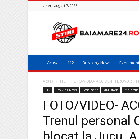
vineri, august 7, 2026
Baia
Mare
24
Acasa
112
Breaking News
Evenimen
Acasă
112
FOTO/VIDEO- ACCIDENT FEROVIAR: Trenul
112
Breaking News
Eveniment
MM Istoric
Stirile zile
FOTO/VIDEO- AC
Trenul personal 
blocat la Jucu. A