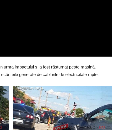
 în urma impactului și a fost răsturnat peste mașină.
scânteile generate de cablurile de electricitate rupte.