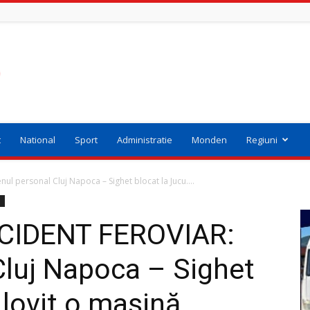
t
National
Sport
Administratie
Monden
Regiuni
 personal Cluj Napoca – Sighet blocat la Jucu....
i
CIDENT FEROVIAR:
Cluj Napoca – Sighet
 lovit o mașină.