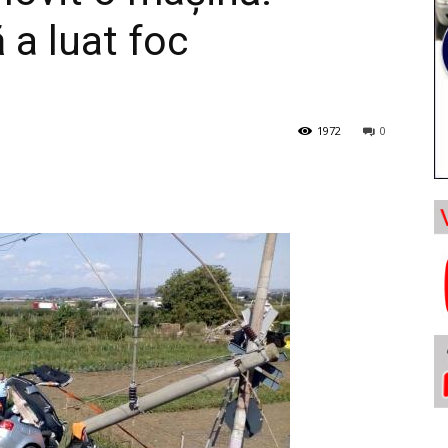
 a luat foc
1972
0