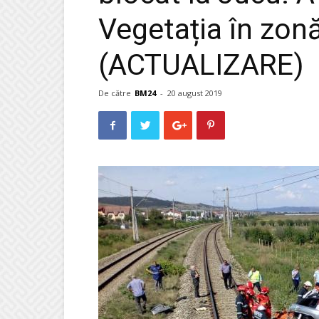
Vegetația în zonă
(ACTUALIZARE)
De către
BM24
-
20 august 2019