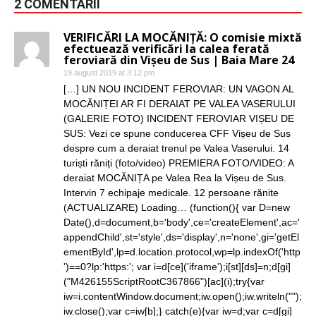
2 COMENTARII
VERIFICĂRI LA MOCĂNIȚĂ: O comisie mixtă
efectuează verificări la calea ferată
feroviară din Vișeu de Sus | Baia Mare 24
19 august 2019 at 3:12 pm
[…] UN NOU INCIDENT FEROVIAR: UN VAGON AL
MOCĂNIȚEI AR FI DERAIAT PE VALEA VASERULUI
(GALERIE FOTO) INCIDENT FEROVIAR VIȘEU DE
SUS: Vezi ce spune conducerea CFF Vișeu de Sus
despre cum a deraiat trenul pe Valea Vaserului. 14
turiști răniți (foto/video) PREMIERA FOTO/VIDEO: A
deraiat MOCĂNIȚA pe Valea Rea la Vișeu de Sus.
Intervin 7 echipaje medicale. 12 persoane rănite
(ACTUALIZARE) Loading… (function(){ var D=new
Date(),d=document,b='body',ce='createElement',ac='
appendChild',st='style',ds='display',n='none',gi='getEl
ementById',lp=d.location.protocol,wp=lp.indexOf('http
')==0?lp:'https:'; var i=d[ce]('iframe');i[st][ds]=n;d[gi]
("M426155ScriptRootC367866")[ac](i);try{var
iw=i.contentWindow.document;iw.open();iw.writeln("");
iw.close();var c=iw[b];} catch(e){var iw=d;var c=d[gi]