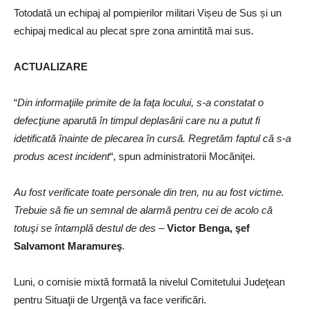
Totodată un echipaj al pompierilor militari Vișeu de Sus și un
echipaj medical au plecat spre zona amintită mai sus.
ACTUALIZARE
“
Din informaţiile primite de la faţa locului, s-a constatat o
defecţiune aparută în timpul deplasării care nu a putut fi
idetificată înainte de plecarea în cursă. Regretăm faptul că s-a
produs acest incident
“, spun administratorii Mocăniţei.
Au fost verificate toate personale din tren, nu au fost victime.
Trebuie să fie un semnal de alarmă pentru cei de acolo că
totuşi se întamplă destul de des –
Victor Benga, şef
Salvamont Maramureş
.
Luni, o comisie mixtă formată la nivelul Comitetului Judeţean
pentru Situaţii de Urgenţă va face verificări.