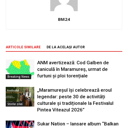
BM24
ARTICOLE SIMILARE
DE LA ACELAȘI AUTOR
ANM avertizează: Cod Galben de
caniculă în Maramureș, urmat de
furtuni și ploi torențiale
Breaking News
„Maramureșul își celebrează eroul
legendar: peste 30 de activități
culturale și tradiționale la Festivalul
Stirile zilei
Pintea Viteazul 2026”
Sukar Nation – lansare album “Balkan