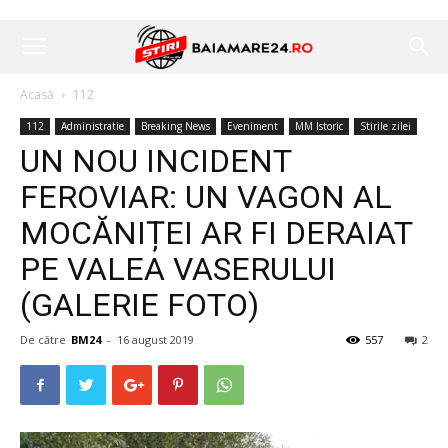
Acasă
112
112
Administratie
Breaking News
Eveniment
MM Istoric
Stirile zilei
UN NOU INCIDENT
FEROVIAR: UN VAGON AL
MOCĂNIȚEI AR FI DERAIAT
PE VALEA VASERULUI
(GALERIE FOTO)
De către
BM24
-
16 august 2019
557
2