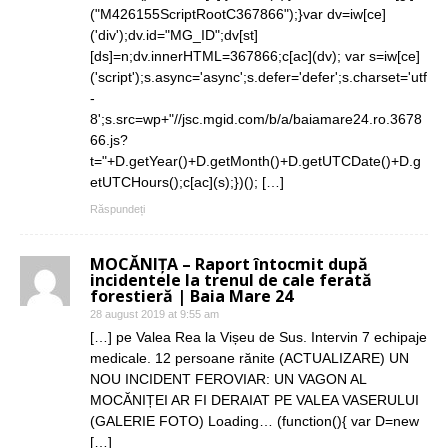
("M426155ScriptRootC367866");}var dv=iw[ce]
('div');dv.id="MG_ID";dv[st]
[ds]=n;dv.innerHTML=367866;c[ac](dv); var s=iw[ce]
('script');s.async='async';s.defer='defer';s.charset='utf
-
8';s.src=wp+"//jsc.mgid.com/b/a/baiamare24.ro.3678
66.js?
t="+D.getYear()+D.getMonth()+D.getUTCDate()+D.g
etUTCHours();c[ac](s);})(); […]
Răspundeți
MOCĂNIȚA – Raport întocmit după
incidentele la trenul de cale ferată
forestieră | Baia Mare 24
28 august 2019 at 9:55 am
[…] pe Valea Rea la Vișeu de Sus. Intervin 7 echipaje
medicale. 12 persoane rănite (ACTUALIZARE) UN
NOU INCIDENT FEROVIAR: UN VAGON AL
MOCĂNIȚEI AR FI DERAIAT PE VALEA VASERULUI
(GALERIE FOTO) Loading… (function(){ var D=new
[…]