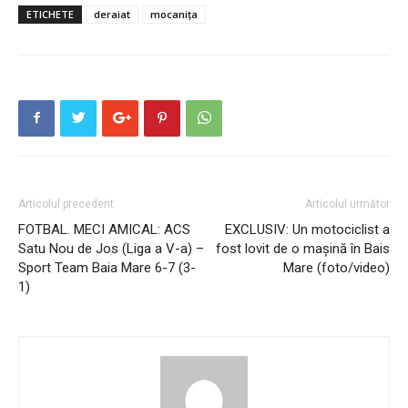
ETICHETE
deraiat
mocanița
Articolul precedent
Articolul următor
FOTBAL. MECI AMICAL: ACS
EXCLUSIV: Un motociclist a
Satu Nou de Jos (Liga a V-a) –
fost lovit de o mașină în Bais
Sport Team Baia Mare 6-7 (3-
Mare (foto/video)
1)