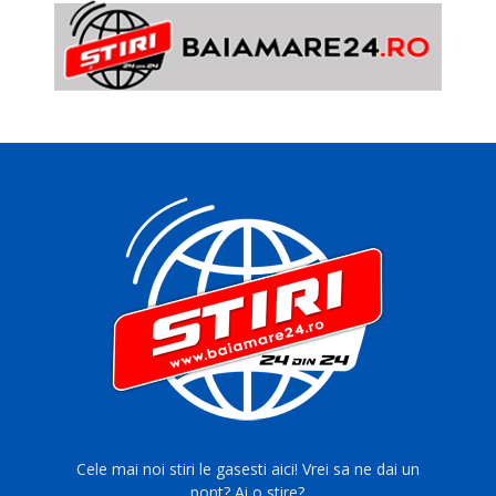
Cele mai noi stiri le gasesti aici! Vrei sa ne dai un
pont? Ai o stire?