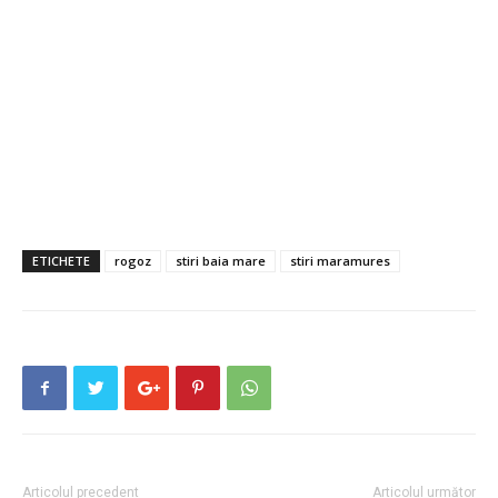
ETICHETE
rogoz
stiri baia mare
stiri maramures
Articolul precedent
Articolul următor