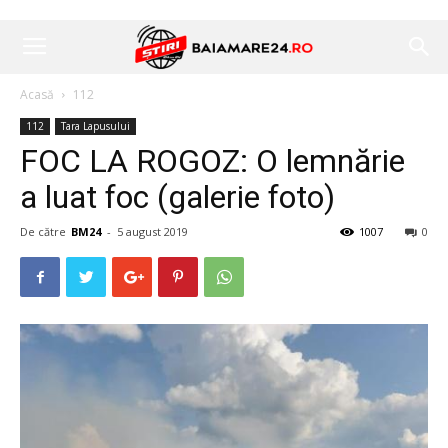
Acasă
112
112
Tara Lapusului
FOC LA ROGOZ: O lemnărie
a luat foc (galerie foto)
De către
BM24
-
5 august 2019
1007
0