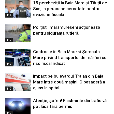
15 percheziții în Baia Mare și Tăuții de
Sus, la persoane cercetate pentru
evaziune fiscală
112
Polițiștii maramureșeni acționează
pentru siguranța rutieră
112
Controale în Baia Mare și Șomcuta
Mare privind transportul de mărfuri cu
risc fiscal ridicat
112
Impact pe bulevardul Traian din Baia
Mare între două mașini. O pasageră a
ajuns la spital
112
Atenție, șoferi! Flash-urile din trafic vă
pot lăsa fără permis
112