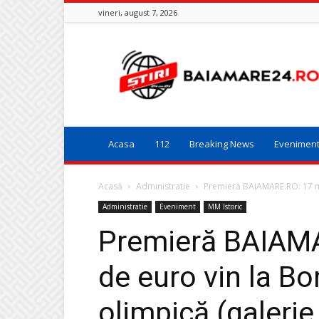
vineri, august 7, 2026
Baia
Mare
24
Acasa
112
Breaking News
Evenimen
Acasă
Administratie
Premieră BAIAMARE.RO: 17 mil
Administratie
Eveniment
MM Istoric
Premieră BAIAMA
de euro vin la Bo
olimpică (galerie