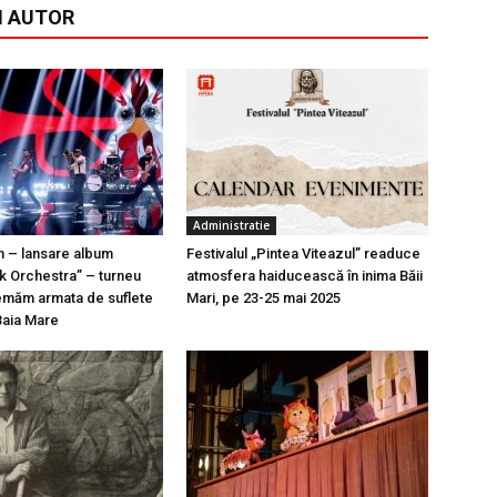
I AUTOR
Administratie
n – lansare album
Festivalul „Pintea Viteazul” readuce
k Orchestra” – turneu
atmosfera haiducească în inima Băii
emăm armata de suflete
Mari, pe 23-25 mai 2025
Baia Mare