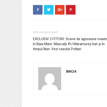
Articolul precedent
EXCLUSIV CITITORI: Scene de agresiune maxi
în Baia Mare: Mascaţii IPJ Maramureş bat şi în
timpul liber. Vezi reacția Poliției
BM24