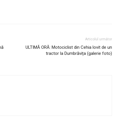
Articolul următor
mă
ULTIMĂ ORĂ: Motociclist din Cehia lovit de un
tractor la Dumbrăvița (galerie foto)