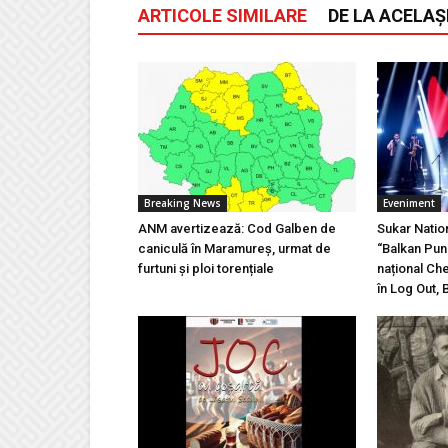
ARTICOLE SIMILARE
DE LA ACELAȘ
Breaking News
Eveniment
ANM avertizează: Cod Galben de
Sukar Natio
caniculă în Maramureș, urmat de
“Balkan Pun
furtuni și ploi torențiale
național Ch
în Log Out, 