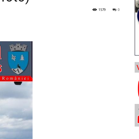
1579
0