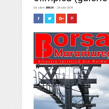
De către
BM24
-
24 iulie 2019