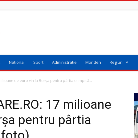
t
National
Sport
Administratie
Monden
Regiuni
ioane de euro vin la Borșa pentru pârtia olimpică...
RE.RO: 17 milioane
rșa pentru pârtia
 foto)