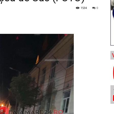
1534
0