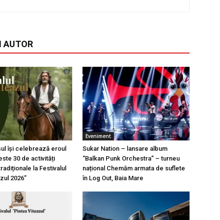
I AUTOR
Eveniment
l își celebrează eroul
Sukar Nation – lansare album
ste 30 de activități
“Balkan Punk Orchestra” – turneu
tradiționale la Festivalul
național Chemăm armata de suflete
azul 2026”
în Log Out, Baia Mare