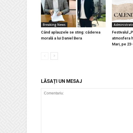
Breaking News
Administrati
Când aplauzele se sting: căderea
Festivalul „
morală a lui Daniel Bera
atmosfera h
Mari, pe 23
LĂSAȚI UN MESAJ