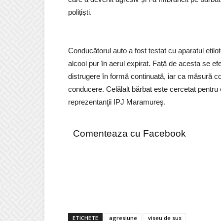
polițiști.
Conducătorul auto a fost testat cu aparatul etilo
alcool pur în aerul expirat. Față de acesta se ef
distrugere în formă continuată, iar ca măsură 
conducere. Celălalt bărbat este cercetat pentru c
reprezentanţii IPJ Maramureş.
Comenteaza cu Facebook
ETICHETE
agresiune
viseu de sus