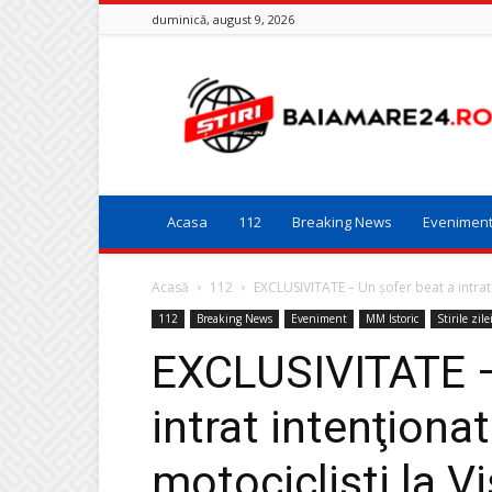
duminică, august 9, 2026
Baia
Mare
24
Acasa
112
Breaking News
Evenimen
Acasă
112
EXCLUSIVITATE – Un şofer beat a intrat 
112
Breaking News
Eveniment
MM Istoric
Stirile zile
EXCLUSIVITATE –
intrat intenţiona
motociclişti la 