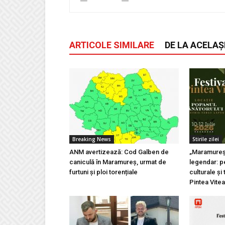
ARTICOLE SIMILARE
DE LA ACELAȘ
Breaking News
Stirile zilei
ANM avertizează: Cod Galben de
„Maramureșu
caniculă în Maramureș, urmat de
legendar: pe
furtuni și ploi torențiale
culturale și 
Pintea Vite