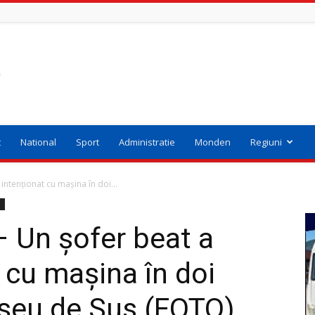
t
National
Sport
Administratie
Monden
Regiuni
intenţionat cu maşina în doi...
i
 Un şofer beat a
t cu maşina în doi
Vişeu de Sus (FOTO)