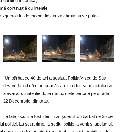
i doi fiind încătuşaţi.
mă continuată cu intenţie.
a zgomotului de motor, din cauza căruia nu se putea
“Un bărbat de 40 de ani a sesizat Poliția Vișeu de Sus
despre faptul că o persoană care conducea un autoturism
a avariat cu intenție două motociclete parcate pe strada
22 Decembrie, din oraș.
La fata locului a fost identificat șoferul, un bărbat de 36 de
poliției. La scurt timp, la sediul poliției a venit și apelantul,
ul care a condus autoturismul. Ambii au fost imobilizați de