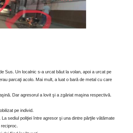
e Sus. Un localnic s-a urcat băut la volan, apoi a urcat pe
re erau parcaţi acolo. Mai mult, a luat o bară de metal cu care
aşină. Dar agresorul a lovit şi a zgâriat maşina respectivă.
obilizat pe individ.
La sediul poliţiei între agresor şi una dintre părţile vătămate
 reciproc.