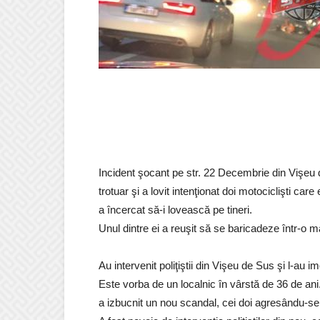
Incident şocant pe str. 22 Decembrie din Vişeu d
trotuar şi a lovit intenţionat doi motociclişti ca
a încercat să-i lovească pe tineri.
Unul dintre ei a reuşit să se baricadeze într-o m
Au intervenit poliţiştii din Vişeu de Sus şi l-au im
Este vorba de un localnic în vârstă de 36 de ani. 
a izbucnit un nou scandal, cei doi agresându-se