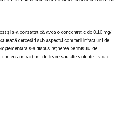
test și s-a constatat că avea o concentrație de 0.16 mg/l
ectuează cercetări sub aspectul comiterii infracțiunii de
complementară s-a dispus reținerea permisului de
omiterea infracțiunii de lovire sau alte violențe”, spun