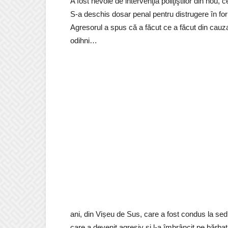
A fost nevoie de intervenţia poliţiştilor din nou, ce
S-a deschis dosar penal pentru distrugere în for
Agresorul a spus că a făcut ce a făcut din cauz
odihni…
ani, din Vișeu de Sus, care a fost condus la sediul 
care a devenit agresiv și l-a îmbrâncit pe bărbat