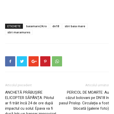
ETICHETE
baiamare24.ro
dn18
stiri baia mare
stiri maramures
Articolul precedent
Articolul următor
ANCHETĂ PRĂBUȘIRE
PERICOL DE MOARTE: Au
ELICOPTER SĂPÂNȚA: Pilotul
căzut bolovani pe DN18 în
ar fi trăit încă 24 de ore după
pasul Prislop. Circulația a fost
impactul cu solul. Epava va fi
blocată (galerie foto)
dusă într-un hangar improvizat