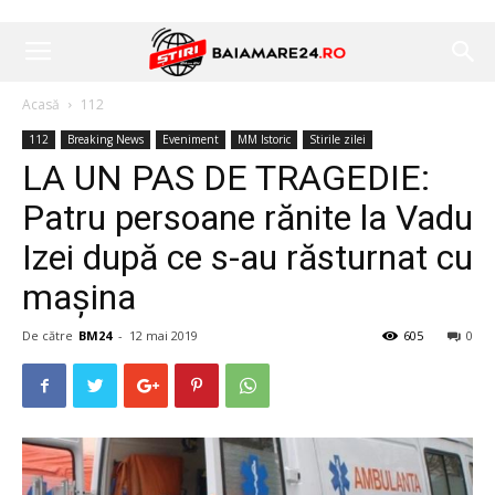
Acasă
112
112
Breaking News
Eveniment
MM Istoric
Stirile zilei
LA UN PAS DE TRAGEDIE:
Patru persoane rănite la Vadu
Izei după ce s-au răsturnat cu
mașina
De către
BM24
-
12 mai 2019
605
0