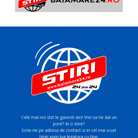
Cele mai noi stiri le gasesti aici! Vrei sa ne dai un
pont? Ai o stire?
Scrie-ne pe adresa de contact si in cel mai scurt
timp vom lua legatura cu tine.