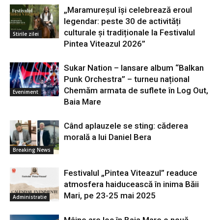
„Maramureșul își celebrează eroul
legendar: peste 30 de activități
culturale și tradiționale la Festivalul
Stirile zilei
Pintea Viteazul 2026”
Sukar Nation – lansare album “Balkan
Punk Orchestra” – turneu național
Chemăm armata de suflete în Log Out,
Eveniment
Baia Mare
Când aplauzele se sting: căderea
morală a lui Daniel Bera
Breaking News
Festivalul „Pintea Viteazul” readuce
atmosfera haiducească în inima Băii
Mari, pe 23-25 mai 2025
Administratie