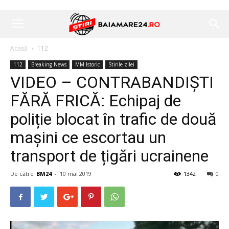
Acasă
112
112
Breaking News
MM Istoric
Stirile zilei
VIDEO – CONTRABANDIȘTI
FĂRĂ FRICĂ: Echipaj de
poliție blocat în trafic de două
mașini ce escortau un
transport de țigări ucrainene
De către
BM24
-
10 mai 2019
1342
0