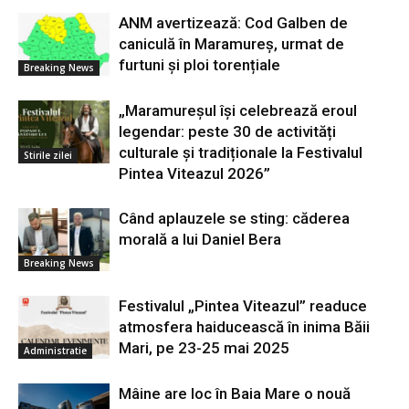
ANM avertizează: Cod Galben de
caniculă în Maramureș, urmat de
furtuni și ploi torențiale
Breaking News
„Maramureșul își celebrează eroul
legendar: peste 30 de activități
culturale și tradiționale la Festivalul
Stirile zilei
Pintea Viteazul 2026”
Când aplauzele se sting: căderea
morală a lui Daniel Bera
Breaking News
Festivalul „Pintea Viteazul” readuce
atmosfera haiducească în inima Băii
Mari, pe 23-25 mai 2025
Administratie
Mâine are loc în Baia Mare o nouă