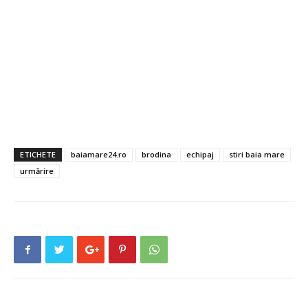
ETICHETE
baiamare24.ro
brodina
echipaj
stiri baia mare
urmărire