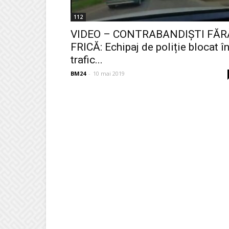
112
VIDEO – CONTRABANDIȘTI FĂR
FRICĂ: Echipaj de poliție blocat î
trafic...
BM24
-
10 mai 2019