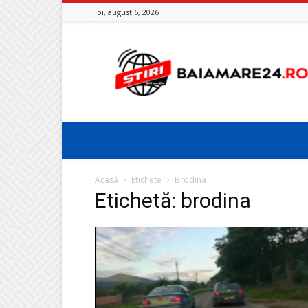
joi, august 6, 2026
Baia
Mare
24
Acasă
Etichete
Brodina
Etichetă: brodina