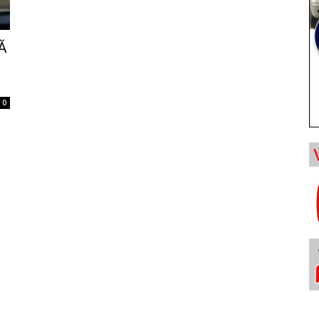
Ă
n
0