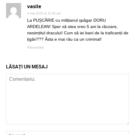
vasile
4 mai 2019 at 11:40 am
La PUȘCĂRIE cu milițianul șpăgar DORU
ARDELEAN! Sper să stea vreo 5 ani la răcoare,
nesimțitul dracului! Cum să iei bani de la traficanții de
țigări??? Ăsta e mai rău ca un criminal!
Răspundeți
LĂSAȚI UN MESAJ