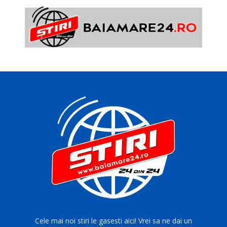
Cele mai noi stiri le gasesti aici! Vrei sa ne dai un