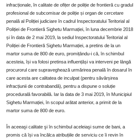
infracționale, în calitate de ofițer de poliție de frontieră cu gradul
profesional de subcomisar de poliție și organ de cercetare
penală al Poliției judiciare în cadrul Inspectoratului Teritorial al
Poliției de Frontieră Sighetu Marmației, în luna decembrie 2018
și în data de 2 mai 2019, la sediul Inspectoratului Teritorial al
Poliției de Frontieră Sighetu Marmației, a pretins de la un
martor suma de 800 de euro, promițându-i că, în schimbul
acesteia, își va folosi pretinsa influențăși va interveni pe lângă
procurorul care supraveghează urmărirea penală în dosarul în
care acesta are calitatea de inculpat (pentru săvârșirea
infracțiunii de contrabandă), pentru a dispune o soluție
procedurală favorabilă. Iar la data de 3 mai 2019, în Municipiul
Sighetu Marmației, în scopul arătat anterior, a primit de la
martor suma de 800 de euro.
În aceeaşi calitate şi în schimbul aceleiaşi sume de bani, a
promis că își va încălca atribuțiile de serviciu ce îi revin în