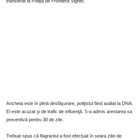
transferat la Poliţia de Frontieră Sighet.
Ancheta este în plină desfăşurare, poliţistul fiind audiat la DNA.
El este acuzat şi de trafic de influenţă. S-a admis arestarea sa
preventivă pentru 30 de zile.
Trebuie spus că flagrantul a fost efectuat în seara zilei de