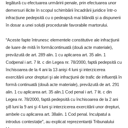
legătură cu efectuarea urmăririi penale, prin efectuarea unor
demersuri ilicite în scopul schimbării încadrării juridice într-o
infracțiune pedepsită cu o pedeapsă mai blândă și a dispunerii
în dosar a unei soluții procedurale favorabile martorului.
“Aceste fapte întrunesc elementele constitutive ale infracţiunii
de luare de mită în formăcontinuată (două acte materiale),
prevăzută de art. 289 alin. 1 cu aplicarea art. 35 alin. 1
Codpenal i art. 7 lit. c din Legea nr. 78/2000, faptă pedepsită cu
închisoarea de la 4 ani la 13 anişi 4 luni şi interzicerea
exercitării unor drepturi şi ale infracţiunii de trafic de influență în
formă continuată (două acte materiale), prevăzută de art. 291
alin. 1 cu aplicarea art. 35 alin.1 Cod penal i art. 7 lit. c din
Legea nr. 78/2000, faptă pedepsită cu închisoarea de la 2 ani
şi8 luni la 9 ani şi 4 luni şi interzicerea exercitării unor drepturi,
ambele cu aplicarea art. 38alin. 1 Cod penal. Inculpatul a
introdus contestație”, au explicat reprezentanții Tribunalului