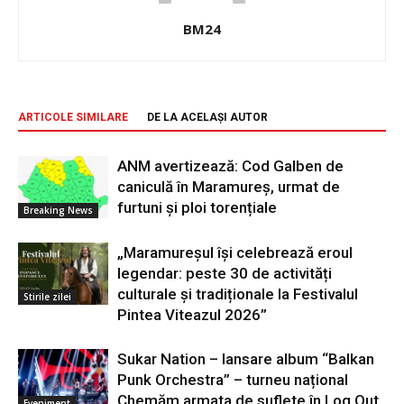
BM24
ARTICOLE SIMILARE
DE LA ACELAȘI AUTOR
ANM avertizează: Cod Galben de
caniculă în Maramureș, urmat de
furtuni și ploi torențiale
Breaking News
„Maramureșul își celebrează eroul
legendar: peste 30 de activități
culturale și tradiționale la Festivalul
Stirile zilei
Pintea Viteazul 2026”
Sukar Nation – lansare album “Balkan
Punk Orchestra” – turneu național
Chemăm armata de suflete în Log Out,
Eveniment