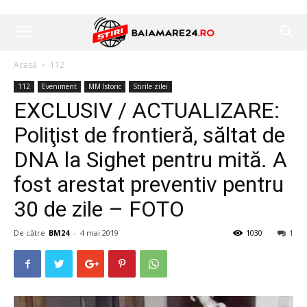
Acasă
112
112
Eveniment
MM Istoric
Stirile zilei
EXCLUSIV / ACTUALIZARE:
Poliţist de frontieră, săltat de
DNA la Sighet pentru mită. A
fost arestat preventiv pentru
30 de zile – FOTO
De către
BM24
-
4 mai 2019
1030
1