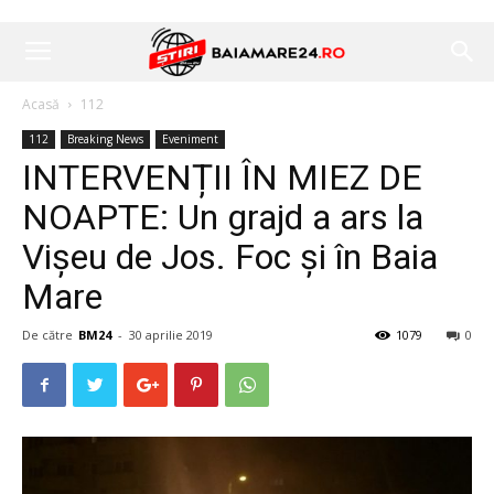
Acasă
112
112
Breaking News
Eveniment
INTERVENȚII ÎN MIEZ DE
NOAPTE: Un grajd a ars la
Vișeu de Jos. Foc și în Baia
Mare
De către
BM24
-
30 aprilie 2019
1079
0