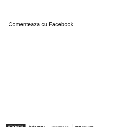
Comenteaza cu Facebook
ETICHETE
baia mare
intervenție
maramures