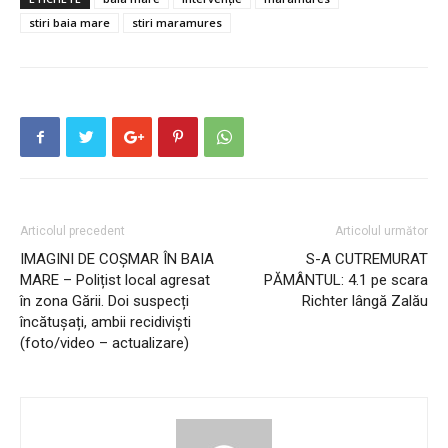
stiri baia mare
stiri maramures
Articolul precedent
Articolul următor
IMAGINI DE COȘMAR ÎN BAIA
S-A CUTREMURAT
MARE – Polițist local agresat
PĂMÂNTUL: 4.1 pe scara
în zona Gării. Doi suspecți
Richter lângă Zalău
încătușați, ambii recidiviști
(foto/video – actualizare)