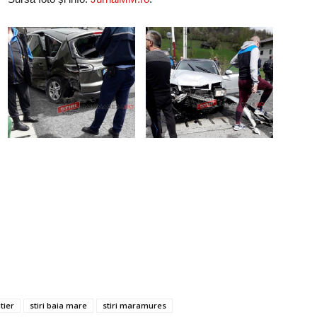
tier
stiri baia mare
stiri maramures