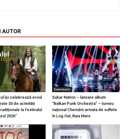
I AUTOR
Eveniment
l își celebrează eroul
Sukar Nation – lansare album
ste 30 de activități
“Balkan Punk Orchestra” – turneu
tradiționale la Festivalul
național Chemăm armata de suflete
azul 2026”
în Log Out, Baia Mare