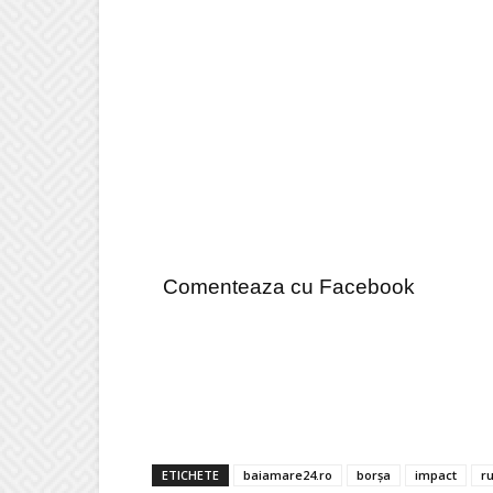
Comenteaza cu Facebook
ETICHETE
baiamare24.ro
borșa
impact
ru