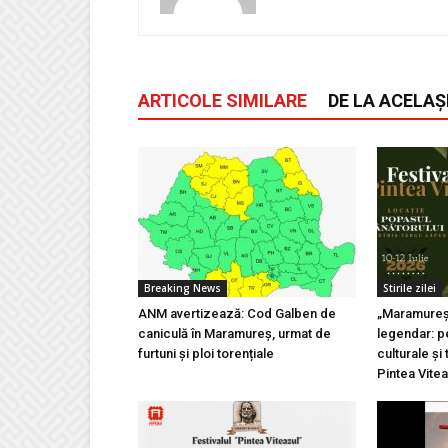
ARTICOLE SIMILARE
DE LA ACELAȘ
Breaking News
Stirile zilei
ANM avertizează: Cod Galben de
„Maramureșu
caniculă în Maramureș, urmat de
legendar: pe
furtuni și ploi torențiale
culturale și 
Pintea Vite