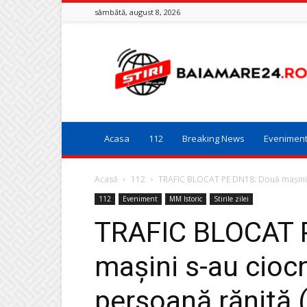
sâmbătă, august 8, 2026
Baia
Mare
24
Acasa
112
Breaking News
Evenimen
Acasă
112
TRAFIC BLOCAT PE DN18: Două mașini s
112
Eveniment
MM Istoric
Stirile zilei
TRAFIC BLOCAT 
mașini s-au ciocn
persoană rănită (