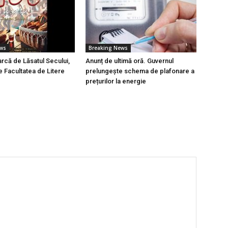
ews
Breaking News
rcă de Lăsatul Secului,
Anunț de ultimă oră. Guvernul
e Facultatea de Litere
prelungește schema de plafonare a
prețurilor la energie