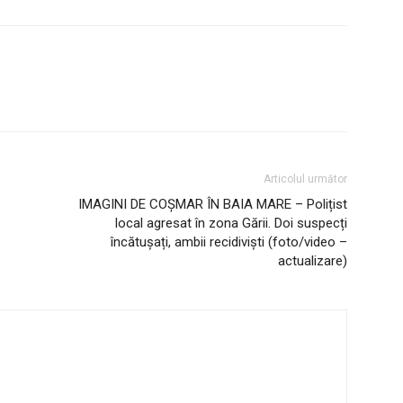
Articolul următor
IMAGINI DE COȘMAR ÎN BAIA MARE – Polițist
local agresat în zona Gării. Doi suspecți
încătușați, ambii recidiviști (foto/video –
actualizare)