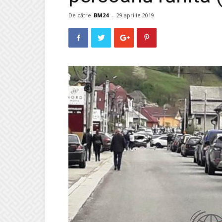
De către
BM24
-
29 aprilie 2019