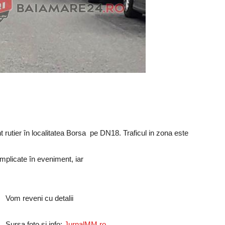
 rutier în localitatea Borsa pe DN18. Traficul in zona este
implicate în eveniment, iar
Vom reveni cu detalii
Sursa foto și info:
JurnalMM.ro
.