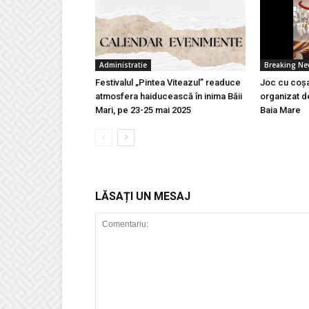
Administratie
Breaking N
Festivalul „Pintea Viteazul” readuce
Joc cu coșa
atmosfera haiducească în inima Băii
organizat d
Mari, pe 23-25 mai 2025
Baia Mare
LĂSAȚI UN MESAJ