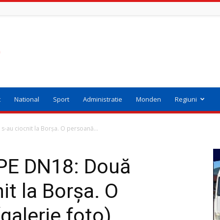
t
National
Sport
Administratie
Monden
Regiuni
-au ciocnit la Borșa. O persoană...
PE DN18: Două
it la Borșa. O
galerie foto)