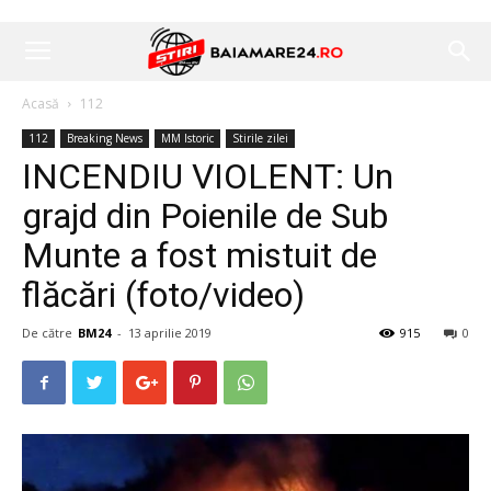
Acasă
112
112
Breaking News
MM Istoric
Stirile zilei
INCENDIU VIOLENT: Un
grajd din Poienile de Sub
Munte a fost mistuit de
flăcări (foto/video)
De către
BM24
-
13 aprilie 2019
915
0