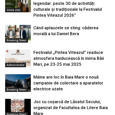
legendar: peste 30 de activități
culturale și tradiționale la Festivalul
Stirile zilei
Pintea Viteazul 2026”
Când aplauzele se sting: căderea
morală a lui Daniel Bera
Breaking News
Festivalul „Pintea Viteazul” readuce
atmosfera haiducească în inima Băii
Mari, pe 23-25 mai 2025
Administratie
Mâine are loc în Baia Mare o nouă
campanie de colectare a aparatelor
electrice uzate
Breaking News
Joc cu coșarcă de Lăsatul Secului,
organizat de Facultatea de Litere Baia
Mare
Breaking News