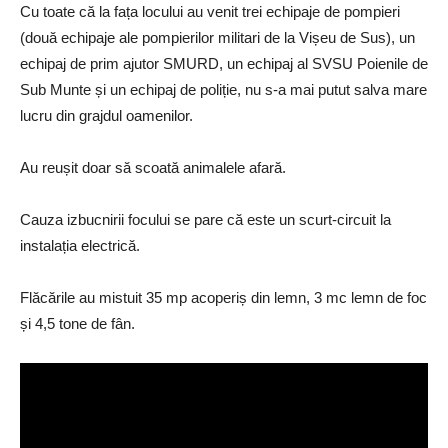
Cu toate că la fața locului au venit trei echipaje de pompieri
(două echipaje ale pompierilor militari de la Vișeu de Sus), un
echipaj de prim ajutor SMURD, un echipaj al SVSU Poienile de
Sub Munte și un echipaj de poliție, nu s-a mai putut salva mare
lucru din grajdul oamenilor.
Au reușit doar să scoată animalele afară.
Cauza izbucnirii focului se pare că este un scurt-circuit la
instalația electrică.
Flăcările au mistuit 35 mp acoperiș din lemn, 3 mc lemn de foc
și 4,5 tone de fân.