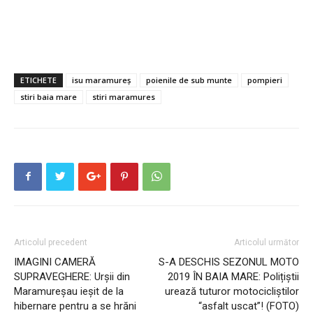
ETICHETE
isu maramureș
poienile de sub munte
pompieri
stiri baia mare
stiri maramures
Articolul precedent
Articolul următor
IMAGINI CAMERĂ
S-A DESCHIS SEZONUL MOTO
SUPRAVEGHERE: Urșii din
2019 ÎN BAIA MARE: Polițiștii
Maramureșau ieșit de la
urează tuturor motocicliştilor
hibernare pentru a se hrăni
“asfalt uscat”! (FOTO)