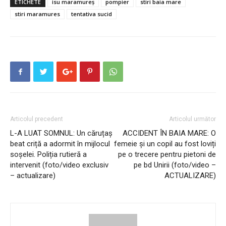
ETICHETE
isu maramureș
pompier
stiri baia mare
stiri maramures
tentativa sucid
Articolul precedent
Articolul următor
L-A LUAT SOMNUL: Un căruțaș
ACCIDENT ÎN BAIA MARE: O
beat criță a adormit în mijlocul
femeie și un copil au fost loviți
soșelei. Poliția rutieră a
pe o trecere pentru pietoni de
intervenit (foto/video exclusiv
pe bd Unirii (foto/video –
– actualizare)
ACTUALIZARE)