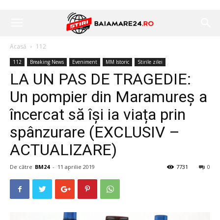
Acasă
112
112
Breaking News
Eveniment
MM Istoric
Stirile zilei
LA UN PAS DE TRAGEDIE:
Un pompier din Maramureș a
încercat să își ia viața prin
spânzurare (EXCLUSIV –
ACTUALIZARE)
De către
BM24
-
11 aprilie 2019
7731
0