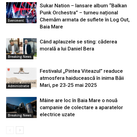
Sukar Nation – lansare album “Balkan
Punk Orchestra” – turneu național
Chemăm armata de suflete în Log Out,
Eveniment
Baia Mare
Când aplauzele se sting: căderea
morală a lui Daniel Bera
Breaking News
Festivalul „Pintea Viteazul” readuce
atmosfera haiducească în inima Băii
Mari, pe 23-25 mai 2025
Administratie
Mâine are loc în Baia Mare o nouă
campanie de colectare a aparatelor
electrice uzate
Breaking News