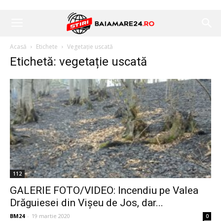
Acasă
Etichete
Vegetație uscată
Etichetă: vegetație uscată
112
GALERIE FOTO/VIDEO: Incendiu pe Valea
Drăguiesei din Vișeu de Jos, dar...
BM24
-
19 martie 2020
0