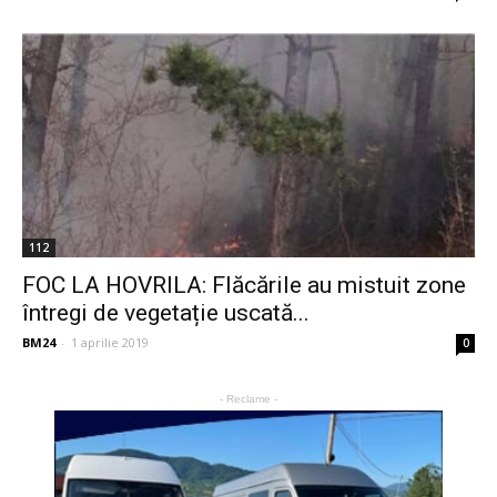
112
FOC LA HOVRILA: Flăcările au mistuit zone
întregi de vegetație uscată...
BM24
-
1 aprilie 2019
0
- Reclame -