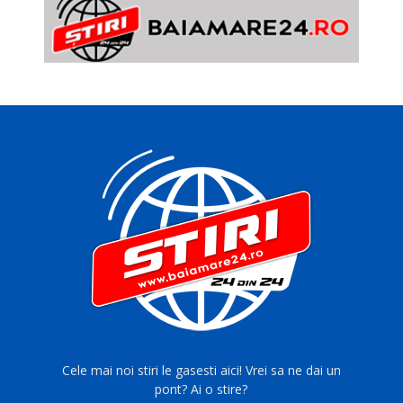
Cele mai noi stiri le gasesti aici! Vrei sa ne dai un
pont? Ai o stire?