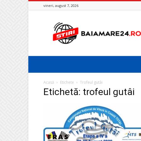
vineri, august 7, 2026
Baia
Mare
24
Acasă
Etichete
Trofeul gutâi
Etichetă: trofeul gutâi