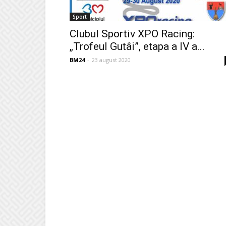
Sport
Clubul Sportiv XPO Racing:
„Trofeul Gutâi”, etapa a IV a...
BM24
-
23 august 2020