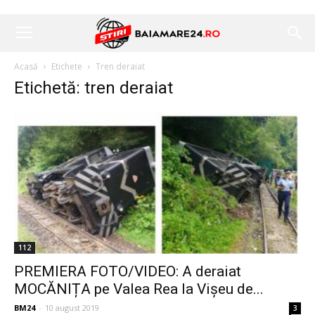
Acasă
Etichete
Tren deraiat
Etichetă: tren deraiat
112
PREMIERA FOTO/VIDEO: A deraiat
MOCĂNIȚA pe Valea Rea la Vișeu de...
BM24
-
10 august 2019
3