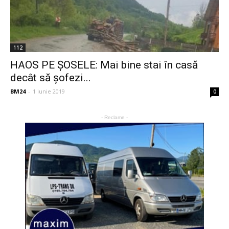
112
HAOS PE ŞOSELE: Mai bine stai în casă
decât să şofezi...
BM24
-
1 iunie 2019
0
- Reclame -