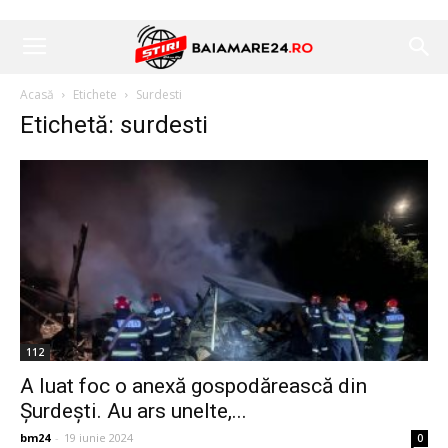
Acasă
Etichete
Surdesti
Etichetă: surdesti
112
A luat foc o anexă gospodărească din
Şurdeşti. Au ars unelte,...
bm24
-
19 iunie 2024
0