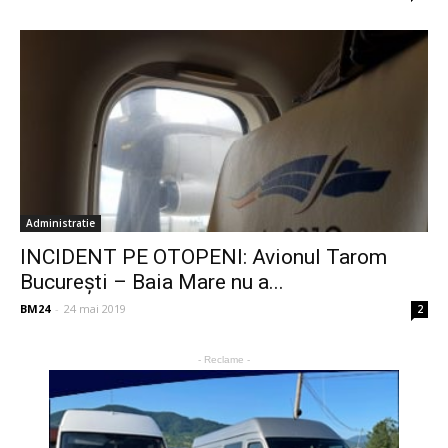
Administratie
INCIDENT PE OTOPENI: Avionul Tarom
București – Baia Mare nu a...
BM24
-
24 mai 2019
2
- Reclame -