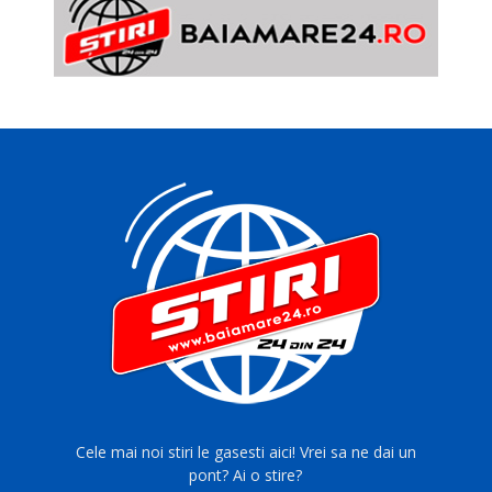
Cele mai noi stiri le gasesti aici! Vrei sa ne dai un
pont? Ai o stire?