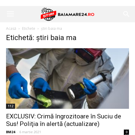
Acasă
Etichete
știri baia ma
Etichetă: știri baia ma
112
EXCLUSIV: Crimă îngrozitoare în Suciu de
Sus! Poliţia în alertă (actualizare)
BM24
-
6 martie 2021
0