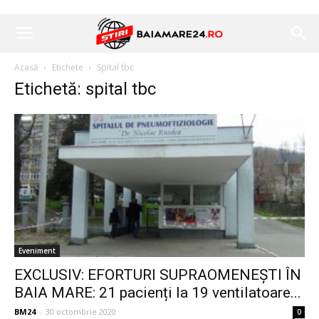
Acasă
Etichete
Spital tbc
Etichetă: spital tbc
Eveniment
EXCLUSIV: EFORTURI SUPRAOMENEȘTI ÎN
BAIA MARE: 21 pacienți la 19 ventilatoare...
BM24
-
30 octombrie 2020
0