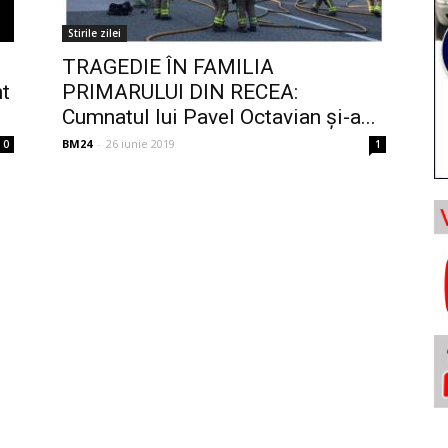
Stirile zilei
TRAGEDIE ÎN FAMILIA
nt
PRIMARULUI DIN RECEA:
Cumnatul lui Pavel Octavian şi-a...
BM24
-
26 iunie 2019
0
1