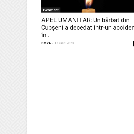
Eveniment
APEL UMANITAR: Un bărbat din
Cupșeni a decedat într-un accide
în...
BM24
-
17 iulie 2020