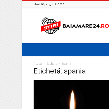
sâmbătă, august 8, 2026
Baia
Mare
24
Acasă
Etichete
Spania
Etichetă: spania