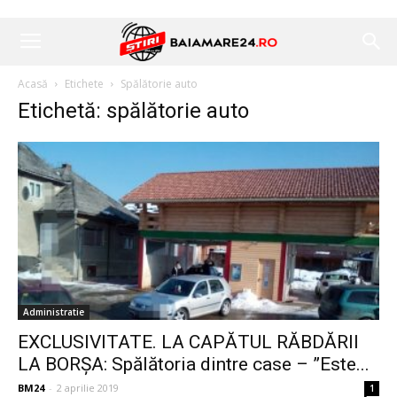
Acasă
Etichete
Spălătorie auto
Etichetă: spălătorie auto
Administratie
EXCLUSIVITATE. LA CAPĂTUL RĂBDĂRII
LA BORȘA: Spălătoria dintre case – ”Este...
BM24
-
2 aprilie 2019
1