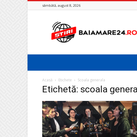
sâmbătă, august 8, 2026
Baia
Mare
24
Acasă
Etichete
Scoala generala
Etichetă: scoala gener