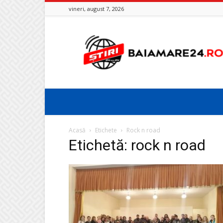
vineri, august 7, 2026
Baia
Mare
24
Acasă
Etichete
Rock n road
Etichetă: rock n road