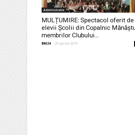
Administratie
MULȚUMIRE: Spectacol oferit de
elevii Școlii din Copalnic Mănășt
membrilor Clubului...
BM24
-
20 aprilie 2019