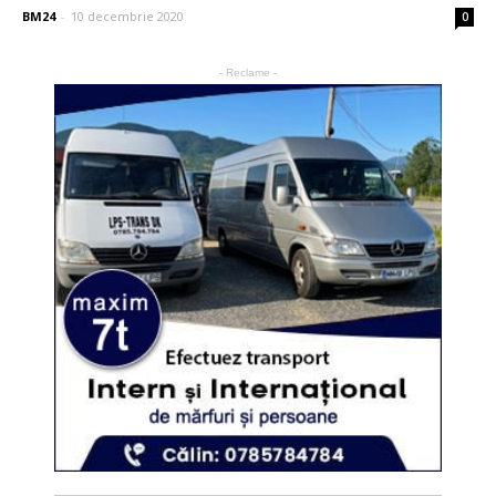
BM24
-
10 decembrie 2020
0
- Reclame -