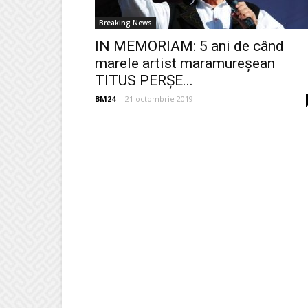
Breaking News
IN MEMORIAM: 5 ani de când
marele artist maramureșean
TITUS PERȘE...
BM24
-
21 octombrie 2019