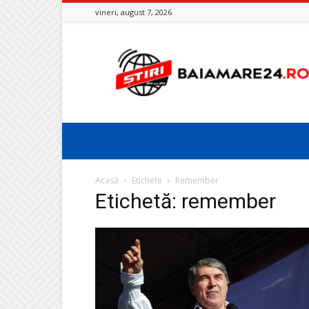
vineri, august 7, 2026
Baia
Mare
24
Acasă
Etichete
Remember
Etichetă: remember