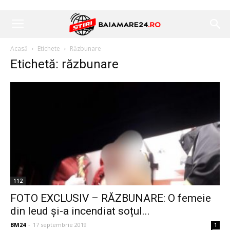
Acasă
Etichete
Răzbunare
Etichetă: răzbunare
112
FOTO EXCLUSIV – RĂZBUNARE: O femeie
din Ieud și-a incendiat soțul...
BM24
-
17 septembrie 2019
1