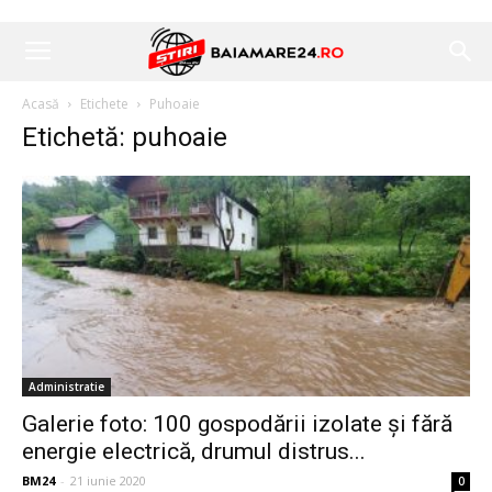
Acasă
Etichete
Puhoaie
Etichetă: puhoaie
Administratie
Galerie foto: 100 gospodării izolate și fără
energie electrică, drumul distrus...
BM24
-
21 iunie 2020
0