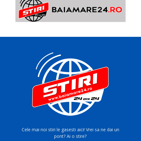
Cele mai noi stiri le gasesti aici! Vrei sa ne dai un
pont? Ai o stire?