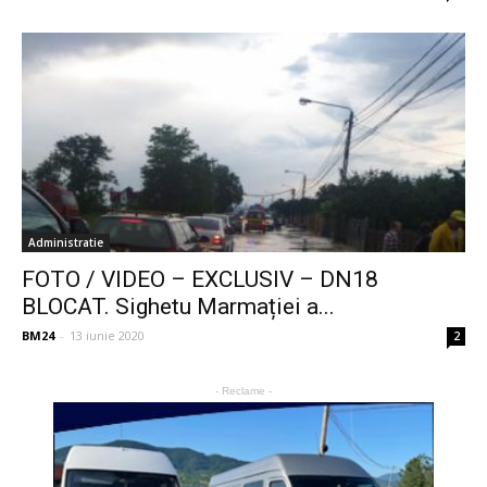
Administratie
FOTO / VIDEO – EXCLUSIV – DN18
BLOCAT. Sighetu Marmației a...
BM24
-
13 iunie 2020
2
- Reclame -