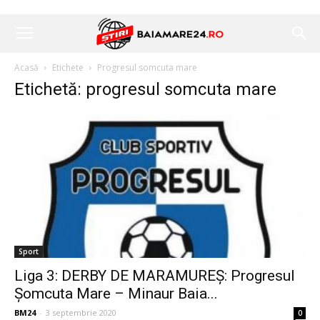
Acasă
Etichete
Progresul somcuta mare
Etichetă: progresul somcuta mare
Sport
Liga 3: DERBY DE MARAMUREȘ: Progresul
Șomcuta Mare – Minaur Baia...
BM24
-
3 septembrie 2020
0