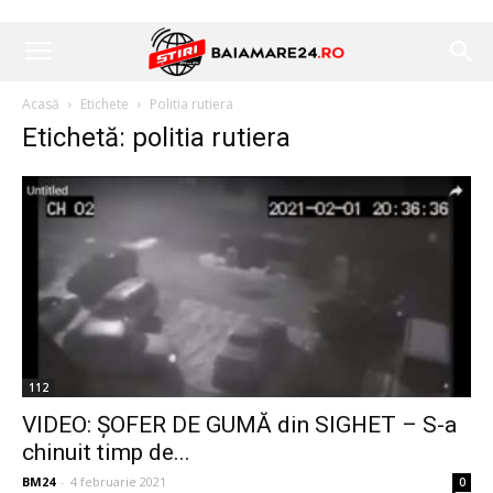
Acasă
Etichete
Politia rutiera
Etichetă: politia rutiera
112
VIDEO: ȘOFER DE GUMĂ din SIGHET – S-a
chinuit timp de...
BM24
-
4 februarie 2021
0