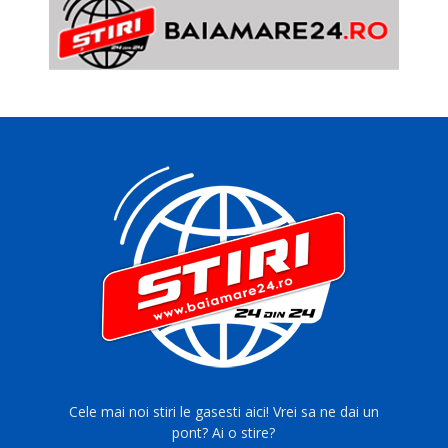
Cele mai noi stiri le gasesti aici! Vrei sa ne dai un
pont? Ai o stire?