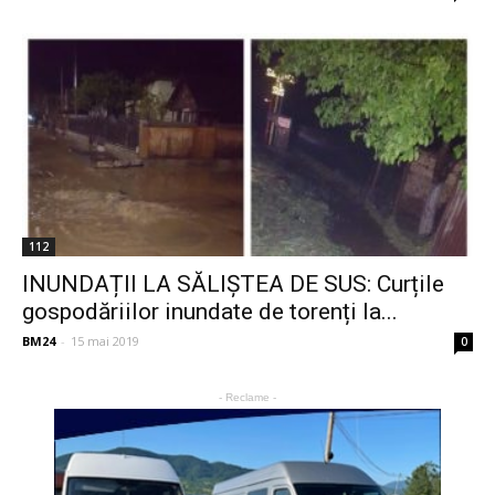
112
INUNDAȚII LA SĂLIȘTEA DE SUS: Curțile
gospodăriilor inundate de torenți la...
BM24
-
15 mai 2019
0
- Reclame -