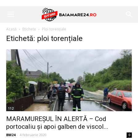
Acasă
Etichete
Ploi torențiale
Etichetă: ploi torențiale
112
MARAMUREȘUL ÎN ALERTĂ – Cod
portocaliu și apoi galben de viscol...
BM24
-
4 februarie 2020
0