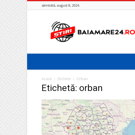
sâmbătă, august 8, 2026
Baia
Mare
24
Acasă
Etichete
Orban
Etichetă: orban