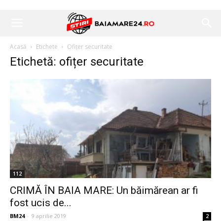
Acasă
Etichete
Ofițer securitate
Etichetă: ofițer securitate
112
CRIMĂ ÎN BAIA MARE: Un băimărean ar fi
fost ucis de...
BM24
-
9 aprilie 2019
2