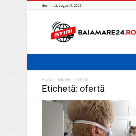
duminică, august 9, 2026
Baia
Mare
24
Acasă
Etichete
Ofertă
Etichetă: ofertă