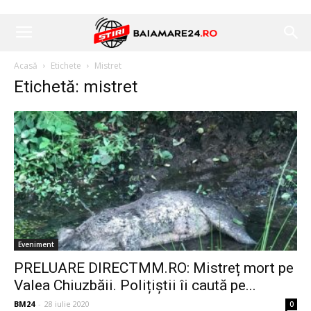
Acasă
Etichete
Mistret
Etichetă: mistret
Eveniment
PRELUARE DIRECTMM.RO: Mistreț mort pe
Valea Chiuzbăii. Polițiștii îi caută pe...
BM24
-
28 iulie 2020
0