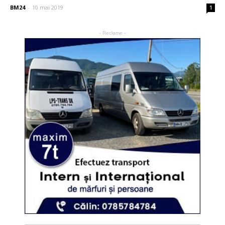
BM24
-
10 mai 2019
1
- Reclame -