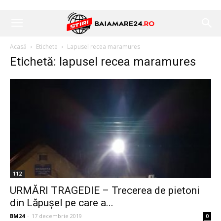
Acasă
Etichete
Lapusel recea maramures
Etichetă: lapusel recea maramures
112
URMĂRI TRAGEDIE – Trecerea de pietoni
din Lăpușel pe care a...
BM24
-
17 decembrie 2019
0