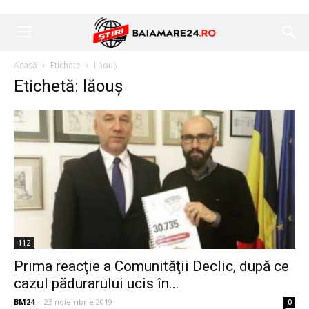
Acasă
Etichete
Lăouș
Etichetă: lăouș
112
Prima reacţie a Comunităţii Declic, după ce
cazul pădurarului ucis în...
BM24
-
23 noiembrie 2019
0