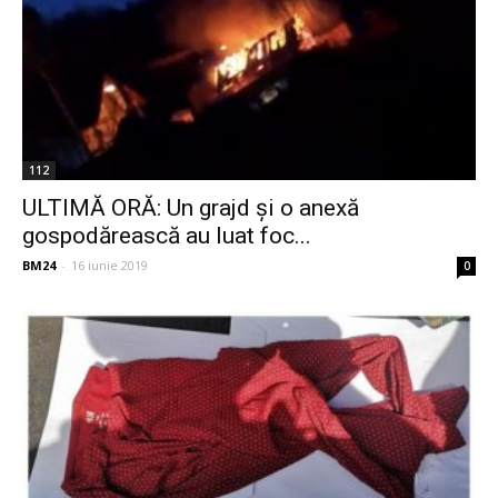
112
ULTIMĂ ORĂ: Un grajd și o anexă
gospodărească au luat foc...
BM24
-
16 iunie 2019
0