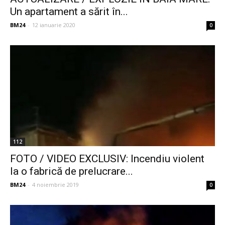
Un apartament a sărit în...
BM24
-
12 ianuarie 2020
0
112
FOTO / VIDEO EXCLUSIV: Incendiu violent
la o fabrică de prelucrare...
BM24
-
4 noiembrie 2019
0