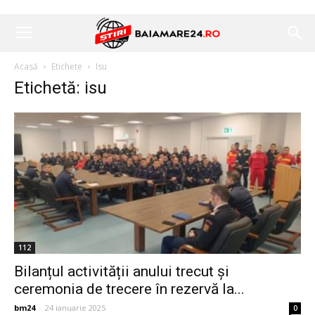
Acasă
Etichete
Isu
Etichetă: isu
112
Bilanțul activității anului trecut și
ceremonia de trecere în rezervă la...
bm24
-
24 ianuarie 2025
0