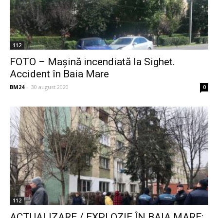
112
FOTO – Mașină incendiată la Sighet.
Accident în Baia Mare
BM24
-
30 august 2020
0
112
ACTUALIZARE / EXPLOZIE ÎN BAIA MARE: