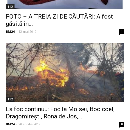
112
FOTO – A TREIA ZI DE CĂUTĂRI: A fost
găsită în...
BM24
-
12 mai 2019
1
112
La foc continuu: Foc la Moisei, Bocicoel,
Dragomirești, Rona de Jos,...
BM24
-
20 aprilie 2019
0