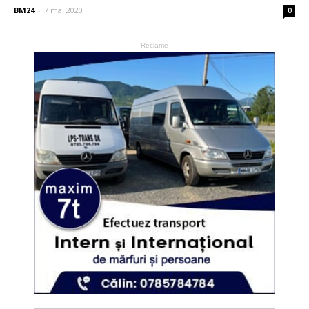
BM24
-
7 mai 2020
0
- Reclame -